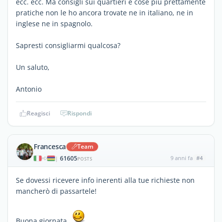
ecc. ecc. Ma consigli sui quartieri e cose più prettamente
pratiche non le ho ancora trovate ne in italiano, ne in
inglese ne in spagnolo.
Sapresti consigliarmi qualcosa?
Un saluto,
Antonio
Reagisci
Rispondi
Francesca
Team
61605
9 anni fa
#4
|
POSTS
Se dovessi ricevere info inerenti alla tue richieste non
mancherò di passartele!
Buona giornata