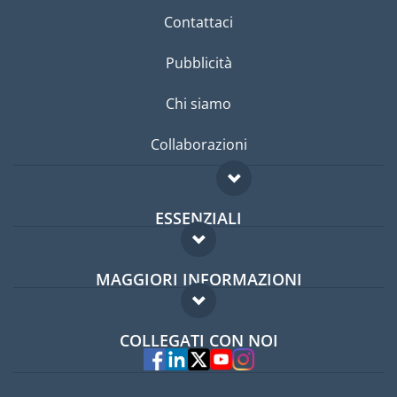
Contattaci
Pubblicità
Chi siamo
Collaborazioni
ESSENZIALI
Forum per expat
MAGGIORI INFORMAZIONI
Guida per expat
Domande frequenti
Lavori all'estero
COLLEGATI CON NOI
Esperti