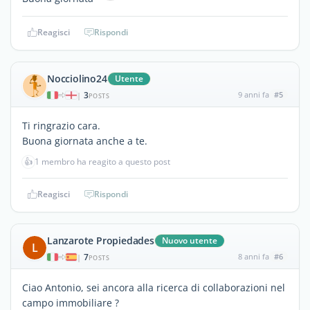
Reagisci
Rispondi
Nocciolino24
Utente
3
9 anni fa
#5
|
POSTS
Ti ringrazio cara.
Buona giornata anche a te.
👍
1 membro ha reagito a questo post
Reagisci
Rispondi
Lanzarote Propiedades
Nuovo utente
L
7
8 anni fa
#6
|
POSTS
Ciao Antonio, sei ancora alla ricerca di collaborazioni nel
campo immobiliare ?