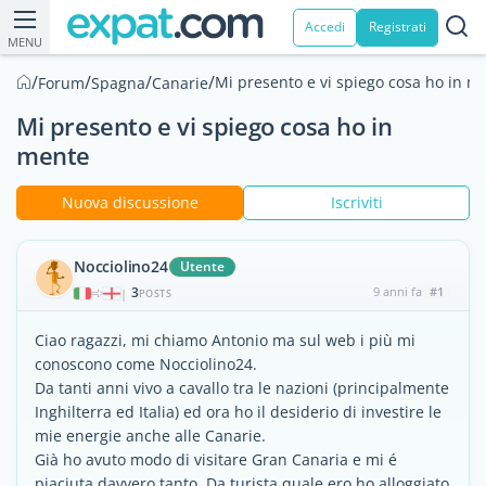
Accedi
Registrati
MENU
/
/
/
/
Mi presento e vi spiego cosa ho in m
Forum
Spagna
Canarie
Mi presento e vi spiego cosa ho in
mente
Nuova discussione
Iscriviti
Nocciolino24
Utente
3
9 anni fa
#1
|
POSTS
Ciao ragazzi, mi chiamo Antonio ma sul web i più mi
conoscono come Nocciolino24.
Da tanti anni vivo a cavallo tra le nazioni (principalmente
Inghilterra ed Italia) ed ora ho il desiderio di investire le
mie energie anche alle Canarie.
Già ho avuto modo di visitare Gran Canaria e mi é
piaciuta davvero tanto. Da turista quale ero ho alloggiato