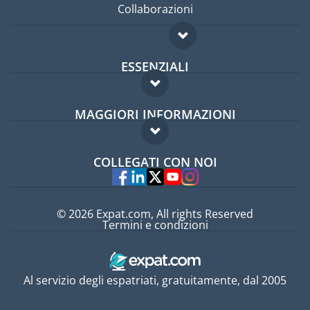
Collaborazioni
ESSENZIALI
Forum per expat
MAGGIORI INFORMAZIONI
Guida per expat
Domande frequenti
Lavori all'estero
COLLEGATI CON NOI
Esperti
© 2026 Expat.com, All rights Reserved
Termini e condizioni
Al servizio degli espatriati, gratuitamente, dal 2005