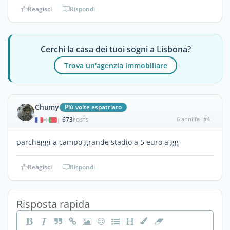
Reagisci
Rispondi
Cerchi la casa dei tuoi sogni a Lisbona?
Trova un'agenzia immobiliare
Chumy
Più volte espatriato
673
6 anni fa
#4
|
POSTS
parcheggi a campo grande stadio a 5 euro a gg
Reagisci
Rispondi
Risposta rapida