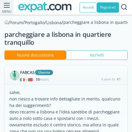
Accedi
Registrati
MENU
/
/
/
/
parcheggiare a lisbona in quartier
Forum
Portogallo
Lisbona
parcheggiare a lisbona in quartiere
tranquillo
Nuova discussione
Iscriviti
FABCAS
Utente
10
6 anni fa
#1
|
POSTS
salve,
non riesco a trovare info dettagliate in merito, qualcuno
ha dei suggerimenti?
devo recarmi a lisbona e l'idea sarebbe di parcheggiare
auto a nolo sotto casa e spostarsi con i mezzi.
ovviamente escludo il centro storico, ma allora in quale
zona che non sia una bolgia cercare alloggio?