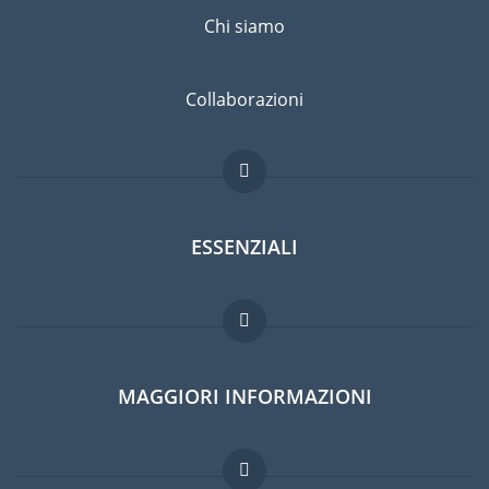
Chi siamo
Collaborazioni
ESSENZIALI
Forum per expat
MAGGIORI INFORMAZIONI
Guida per expat
Lavori all'estero
Domande frequenti