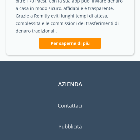
oltre 170 Paesi. Con la sua app puoi inviare denaro
a casa in modo sicuro, affidabile e trasparente.
Grazie a Remitly eviti lunghi tempi di attesa,
complessità e le commissioni dei trasferimenti di
denaro tradizionali.
Per saperne di più
AZIENDA
Contattaci
Pubblicità