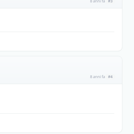
#3
8 anni fa
#4
8 anni fa