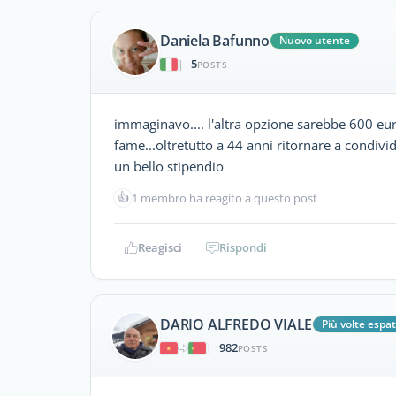
Daniela Bafunno
Nuovo utente
5
|
POSTS
immaginavo.... l'altra opzione sarebbe 600 e
fame...oltretutto a 44 anni ritornare a condiv
un bello stipendio
👍
1 membro ha reagito a questo post
Reagisci
Rispondi
DARIO ALFREDO VIALE
Più volte espat
982
|
POSTS