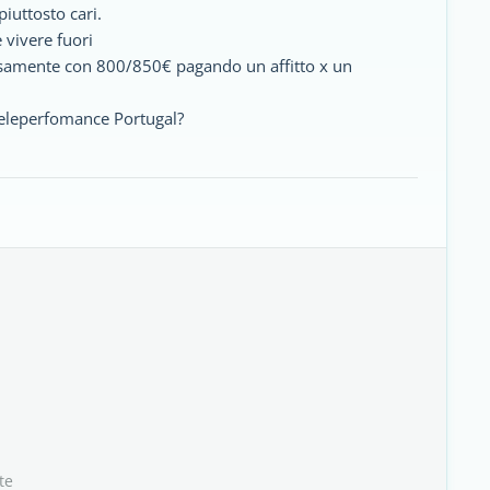
iuttosto cari.
 vivere fuori
tosamente con 800/850€ pagando un affitto x un
teleperfomance Portugal?
te