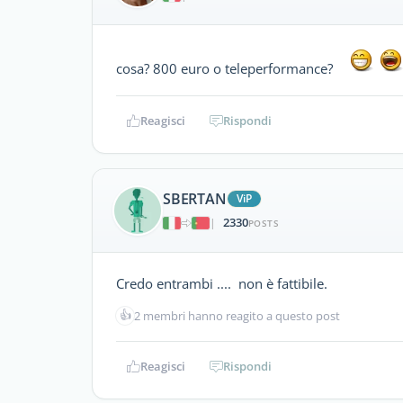
cosa? 800 euro o teleperformance?
Reagisci
Rispondi
SBERTAN
ViP
2330
|
POSTS
Credo entrambi .... non è fattibile.
👍
2 membri hanno reagito a questo post
Reagisci
Rispondi