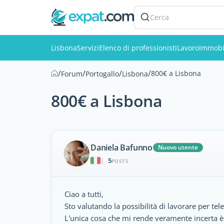
Cerca
Lisbona
Servizi
Elenco di professionisti
Lavoro
Immobi
/
/
/
/
800€ a Lisbona
Forum
Portogallo
Lisbona
800€ a Lisbona
Daniela Bafunno
Nuovo utente
5
|
POSTS
Ciao a tutti,
Sto valutando la possibilità di lavorare per t
L'unica cosa che mi rende veramente incerta è 