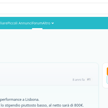
liare
Piccoli Annunci
Forum
Altro
Eventi
Utenti
Foto
#1
8 anni fa
eleperformance a Lisbona.
lo stipendio piuttosto basso, al netto sarà di 800€.