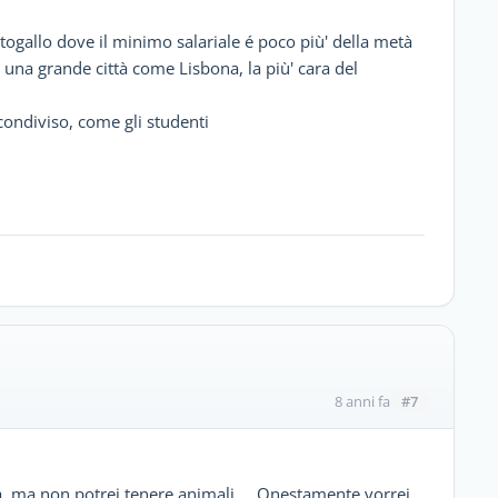
ogallo dove il minimo salariale é poco più' della metà
in una grande città come Lisbona, la più' cara del
o condiviso, come gli studenti
#7
8 anni fa
a, ma non potrei tenere animali ... Onestamente vorrei