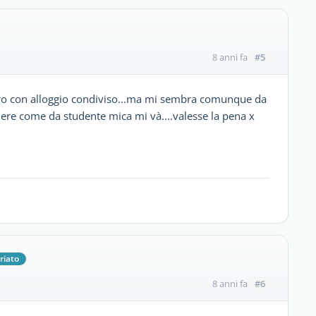
#5
8 anni fa
uro con alloggio condiviso...ma mi sembra comunque da
idere come da studente mica mi và....valesse la pena x
riato
#6
8 anni fa