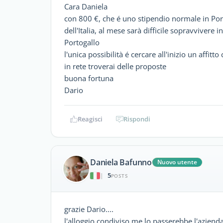
Cara Daniela
con 800 €, che é uno stipendio normale in Port
dell'Italia, al mese sarà difficile sopravvivere 
Portogallo
l'unica possibilità é cercare all'inizio un affitt
in rete troverai delle proposte
buona fortuna
Dario
Reagisci
Rispondi
Daniela Bafunno
Nuovo utente
5
|
POSTS
grazie Dario....
l'alloggio condiviso me lo passerebbe l'aziend