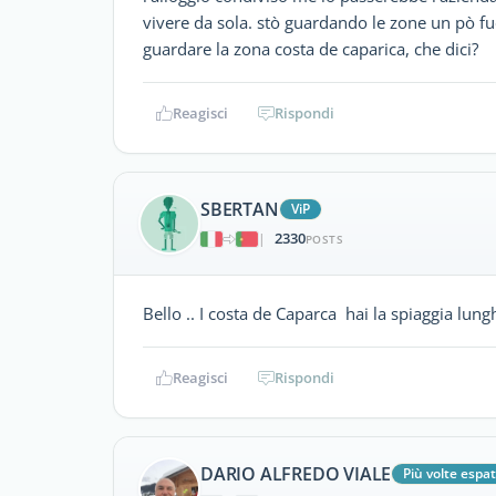
vivere da sola. stò guardando le zone un pò f
guardare la zona costa de caparica, che dici?
Reagisci
Rispondi
SBERTAN
ViP
2330
|
POSTS
Bello .. I costa de Caparca hai la spiaggia lung
Reagisci
Rispondi
DARIO ALFREDO VIALE
Più volte espat