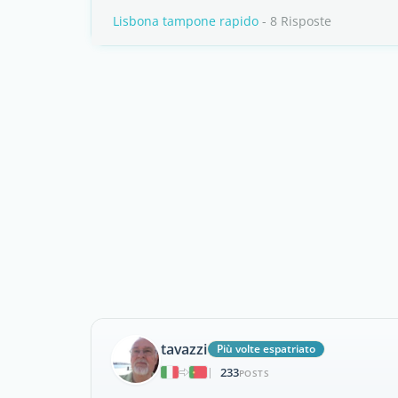
Lisbona tampone rapido
- 8 Risposte
tavazzi
Più volte espatriato
233
|
POSTS