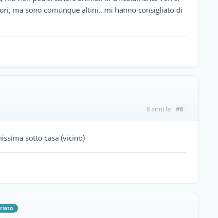
uori, ma sono comunque altini.. mi hanno consigliato di
#8
8 anni fa
hissima sotto casa (vicino)
riato