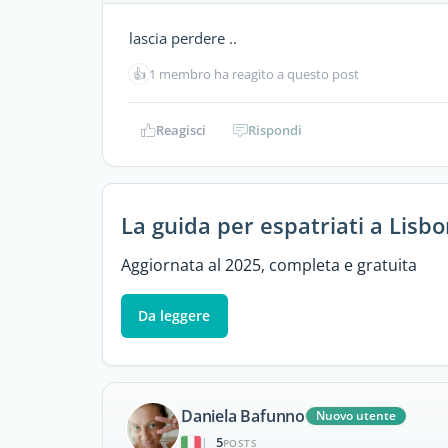
lascia perdere ..
👍
1 membro ha reagito a questo post
Reagisci
Rispondi
La guida per espatriati a Lisb
Aggiornata al 2025, completa e gratuita
Da leggere
Daniela Bafunno
Nuovo utente
5
|
POSTS