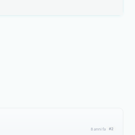
#2
8 anni fa