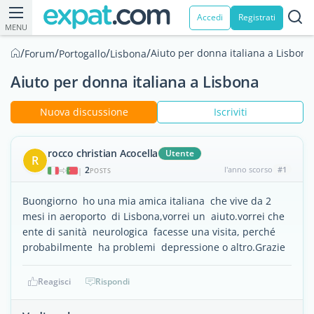
Accedi
Registrati
MENU
/
/
/
/
Aiuto per donna italiana a Lisbona
Forum
Portogallo
Lisbona
Aiuto per donna italiana a Lisbona
Nuova discussione
Iscriviti
rocco christian Acocella
Utente
R
2
l'anno scorso
#1
|
POSTS
Buongiorno ho una mia amica italiana che vive da 2
mesi in aeroporto di Lisbona,vorrei un aiuto.vorrei che
ente di sanità neurologica facesse una visita, perché
probabilmente ha problemi depressione o altro.Grazie
Reagisci
Rispondi