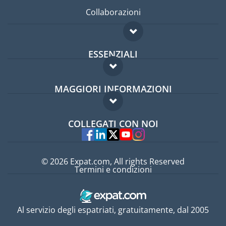
Collaborazioni
ESSENZIALI
Forum per expat
MAGGIORI INFORMAZIONI
Guida per expat
Domande frequenti
Lavori all'estero
COLLEGATI CON NOI
Esperti
© 2026 Expat.com, All rights Reserved
Termini e condizioni
Al servizio degli espatriati, gratuitamente, dal 2005