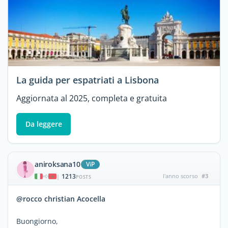
La guida per espatriati a Lisbona
Aggiornata al 2025, completa e gratuita
Da leggere
aniroksana10
ViP
1213
l'anno scorso
#3
|
POSTS
@rocco christian Acocella
Buongiorno,