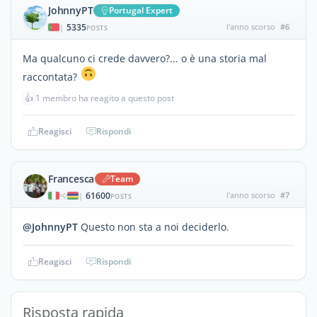
JohnnyPT
Portugal Expert
5335
l'anno scorso
#6
|
POSTS
Ma qualcuno ci crede davvero?... o è una storia mal
raccontata?
👍
1 membro ha reagito a questo post
Reagisci
Rispondi
Francesca
Team
61600
l'anno scorso
#7
|
POSTS
@JohnnyPT
Questo non sta a noi deciderlo.
Reagisci
Rispondi
Risposta rapida