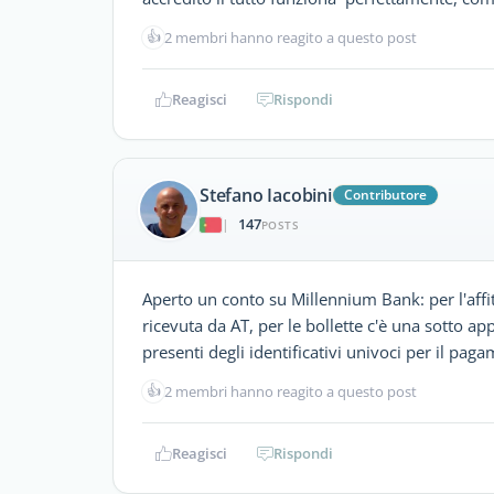
👍
2 membri hanno reagito a questo post
Reagisci
Rispondi
Stefano Iacobini
Contributore
147
|
POSTS
Aperto un conto su Millennium Bank: per l'affit
ricevuta da AT, per le bollette c'è una sotto app
presenti degli identificativi univoci per il pag
👍
2 membri hanno reagito a questo post
Reagisci
Rispondi