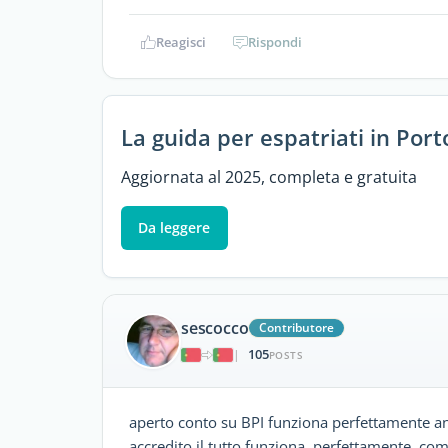
Reagisci
Rispondi
La guida per espatriati in Port
Aggiornata al 2025, completa e gratuita
Da leggere
sescocco
Contributore
105
|
POSTS
aperto conto su BPI funziona perfettamente anc
accredito il tutto funziona perfettamente, co