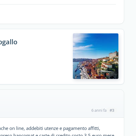
ogallo
#3
6 anni fa
he on line, addebiti utenze e pagamento affitti,
mpreso bancomat e carte di credito costo 3,5 euro mese.