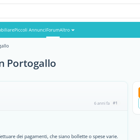
biliare
Piccoli Annunci
Forum
Altro
Eventi
allo
Utenti
n Portogallo
Foto
#1
6 anni fa
ettuare dei pagamenti, che siano bollette o spese varie.