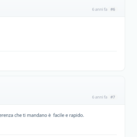
#6
6 anni fa
#7
6 anni fa
ferenza che ti mandano è facile e rapido.