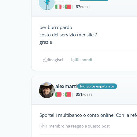
37
|
POSTS
per burropardo
costo del servizio mensile ?
grazie
Reagisci
Rispondi
alexmarti
Più volte espatriato
351
|
POSTS
Sportelli multibanco o conto online. Con la re
👍
1 membro ha reagito a questo post