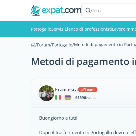
Cerca
Portogallo
Servizi
Elenco di professionisti
Lavoro
Immo
/
/
/
Metodi di pagamento in Portog
Forum
Portogallo
Metodi di pagamento i
Francesca
Team
61596
|
POSTS
Buongiorno a tutti,
Dopo il trasferimento in Portogallo dovrete eff