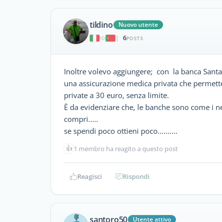
tildino
Nuovo utente
6
|
POSTS
Inoltre volevo aggiungere; con la banca Santan
una assicurazione medica privata che permette m
private a 30 euro, senza limite.
È da evidenziare che, le banche sono come i neg
compri.....
se spendi poco ottieni poco..........
👍
1 membro ha reagito a questo post
Reagisci
Rispondi
santoro50
Utente attivo