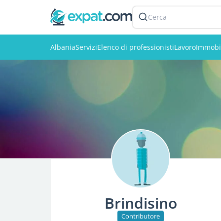
Cerca
Albania
Servizi
Elenco di professionisti
Lavoro
Immobi
Brindisino
Contributore