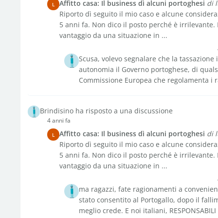
Affitto casa: Il business dì alcuni portoghesi
di 
L
Riporto dì seguito il mio caso e alcune considera
5 anni fa. Non dico il posto perché è irrilevante.
vantaggio da una situazione in ...
Scusa, volevo segnalare che la tassazione in
autonomia il Governo portoghese, di qualsi
Commissione Europea che regolamenta i rap
Brindisino ha risposto a una discussione
4 anni fa
Affitto casa: Il business dì alcuni portoghesi
di 
L
Riporto dì seguito il mio caso e alcune considera
5 anni fa. Non dico il posto perché è irrilevante.
vantaggio da una situazione in ...
ma ragazzi, fate ragionamenti a convenien
stato consentito al Portogallo, dopo il fall
meglio crede. E noi italiani, RESPONSABILI 