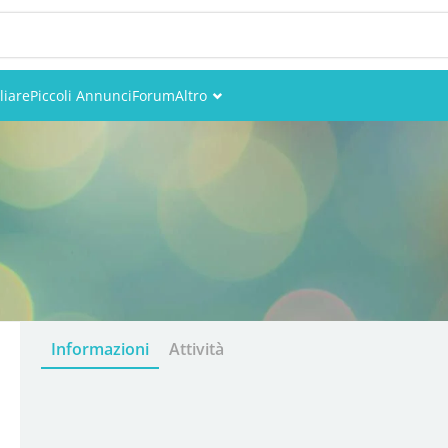
liare
Piccoli Annunci
Forum
Altro
Eventi
Utenti
Foto
Informazioni
Attività