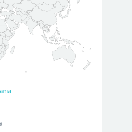
bania
ti