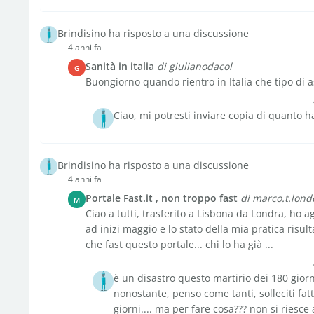
Brindisino ha risposto a una discussione
4 anni fa
Sanità in italia
di giulianodacol
G
Buongiorno quando rientro in Italia che tipo di as
Ciao, mi potresti inviare copia di quanto ha
Brindisino ha risposto a una discussione
4 anni fa
Portale Fast.it , non troppo fast
di marco.t.lond
M
Ciao a tutti, trasferito a Lisbona da Londra, ho a
ad inizi maggio e lo stato della mia pratica ris
che fast questo portale... chi lo ha già ...
è un disastro questo martirio dei 180 gior
nonostante, penso come tanti, solleciti fat
giorni.... ma per fare cosa??? non si riesce