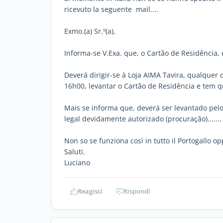
ricevuto la seguente mail....
Exmo.(a) Sr.º(a),
Informa-se V.Exa. que, o Cartão de Residência,
Deverá dirigir-se à Loja AIMA Tavira, qualquer
16h00, levantar o Cartão de Residência e tem 
Mais se informa que, deverá ser levantado pel
legal devidamente autorizado (procuração).......
Non so se funziona così in tutto il Portogallo op
Saluti.
Luciano
Reagisci
Rispondi