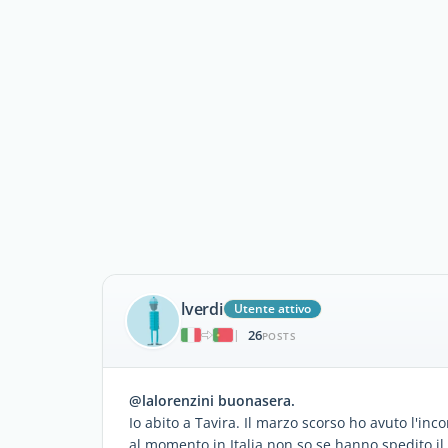
lverdi
Utente attivo
26
|
POSTS
@lalorenzini buonasera.
Io abito a Tavira. Il marzo scorso ho avuto l'inc
al momento in Italia non so se hanno spedito i