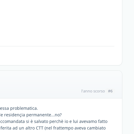
#6
l'anno scorso
essa problematica.
 de residençia permanente...no?
raccomandata si è salvato perchè io e lui avevamo fatto
ferita ad un altro CTT (nel frattempo aveva cambiato