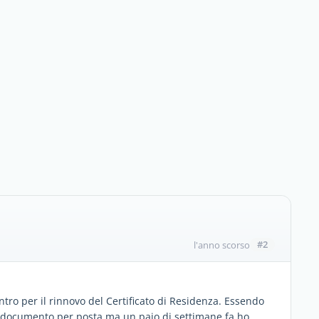
#2
l'anno scorso
ontro per il rinnovo del Certificato di Residenza. Essendo
l documento per posta ma un paio di settimane fa ho