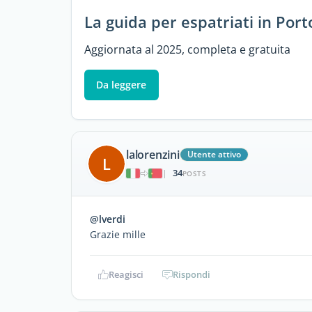
La guida per espatriati in Port
Aggiornata al 2025, completa e gratuita
Da leggere
lalorenzini
Utente attivo
L
34
|
POSTS
@lverdi
Grazie mille
Reagisci
Rispondi