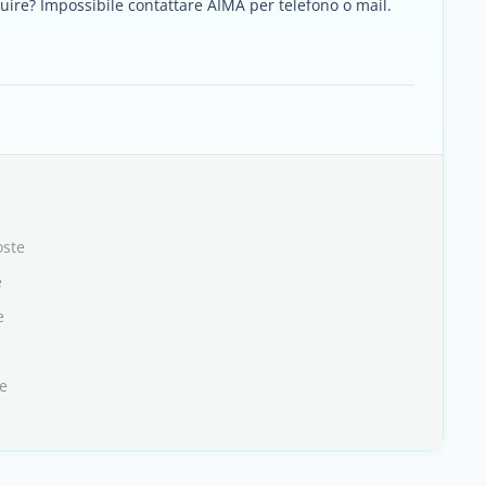
uire? Impossibile contattare AIMA per telefono o mail.
oste
e
e
te