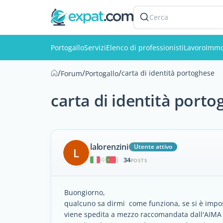
Cerca
Portogallo
Servizi
Elenco di professionisti
Lavoro
Immo
/
/
/
carta di identità portoghese
Forum
Portogallo
carta di identità porto
lalorenzini
Utente attivo
L
34
|
POSTS
Buongiorno,
qualcuno sa dirmi come funziona, se si è impossi
viene spedita a mezzo raccomandata dall'AIMA e 