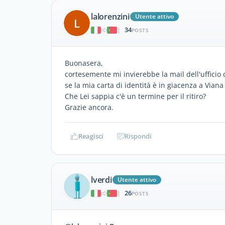
lalorenzini
Utente attivo
L
34
|
POSTS
Buonasera,
cortesemente mi invierebbe la mail dell'ufficio 
se la mia carta di identità è in giacenza a Via
Che Lei sappia c'è un termine per il ritiro?
Grazie ancora.
Reagisci
Rispondi
lverdi
Utente attivo
26
|
POSTS