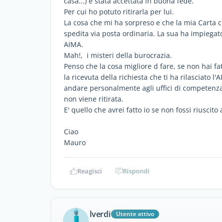
casa...) è stata accettata in buona fede.
Per cui ho potuto ritirarla per lui.
La cosa che mi ha sorpreso e che la mia Carta c
spedita via posta ordinaria. La sua ha impiegato
AIMA.
Mah!, i misteri della burocrazia.
Penso che la cosa migliore d fare, se non hai f
la ricevuta della richiesta che ti ha rilasciato l
andare personalmente agli uffici di competenz
non viene ritirata.
E' quello che avrei fatto io se non fossi riuscito
Ciao
Mauro
Reagisci
Rispondi
lverdi
Utente attivo