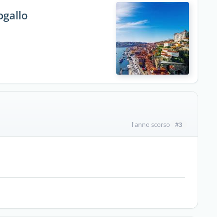
ogallo
#3
l'anno scorso