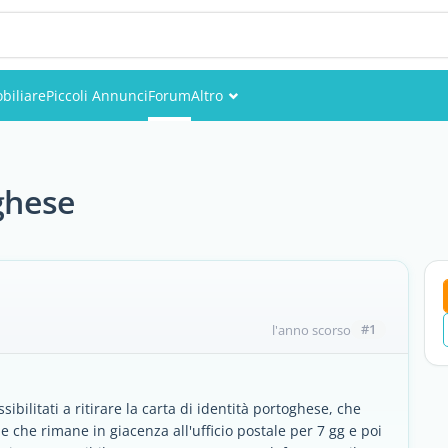
biliare
Piccoli Annunci
Forum
Altro
Eventi
Utenti
ghese
Foto
#1
l'anno scorso
bilitati a ritirare la carta di identità portoghese, che
che rimane in giacenza all'ufficio postale per 7 gg e poi