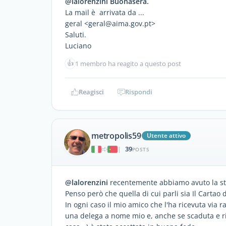
@lalorenzini Buonasera.
La mail è arrivata da ...
geral <geral@aima.gov.pt>
Saluti.
Luciano
👍
1 membro ha reagito a questo post
Reagisci
Rispondi
metropolis59
Utente attivo
39
|
POSTS
@lalorenzini
recentemente abbiamo avuto la st
Penso però che quella di cui parli sia Il Cartao
In ogni caso il mio amico che l'ha ricevuta via 
una delega a nome mio e, anche se scaduta e ri