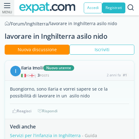
Accedi
Registrati
MENU
/
/
/
lavorare in Inghilterra asilo nido
Forum
Inghilterra
lavorare in Inghilterra asilo nido
Nuova discussione
Iscriviti
Ilaria Imoli
Nuovo utente
I
3
2 anni fa
#1
|
POSTS
Buongiorno, sono Ilaria e vorrei sapere se ce la
possibilità di lavorare in un asilo nido
Reagisci
Rispondi
Vedi anche
Servizi per l'infanzia in Inghilterra
- Guida