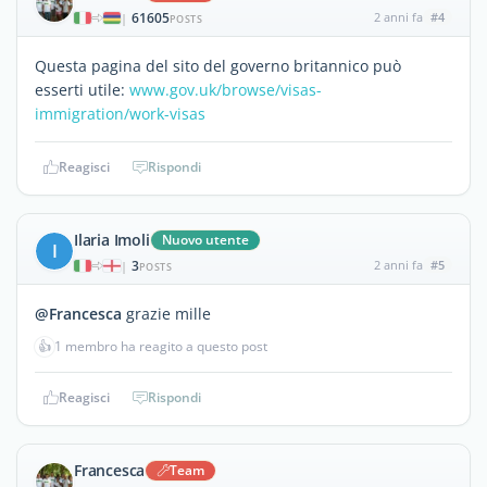
61605
2 anni fa
#4
|
POSTS
Questa pagina del sito del governo britannico può
esserti utile:
www.gov.uk/browse/visas-
immigration/work-visas
Reagisci
Rispondi
Ilaria Imoli
Nuovo utente
I
3
2 anni fa
#5
|
POSTS
@Francesca
grazie mille
👍
1 membro ha reagito a questo post
Reagisci
Rispondi
Francesca
Team