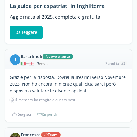
La guida per espatriati in Inghilterra
Aggiornata al 2025, completa e gratuita
Da leggere
Ilaria Imoli
Nuovo utente
I
3
2 anni fa
#3
|
POSTS
Grazie per la risposta. Dovrei laurearmi verso Novembre
2023. Non ho ancora in mente quali città sarei però
disposta a valutare le diverse opzioni.
👍
1 membro ha reagito a questo post
Reagisci
Rispondi
Francesca
Team