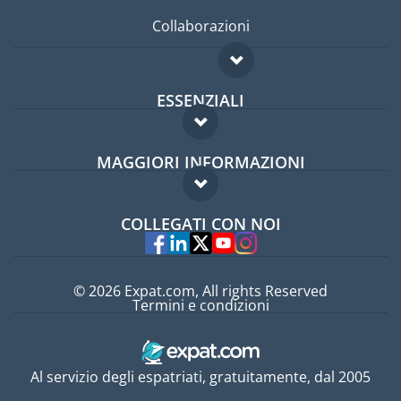
Collaborazioni
ESSENZIALI
Forum per expat
MAGGIORI INFORMAZIONI
Guida per expat
Domande frequenti
Lavori all'estero
COLLEGATI CON NOI
Esperti
© 2026 Expat.com, All rights Reserved
Termini e condizioni
Al servizio degli espatriati, gratuitamente, dal 2005