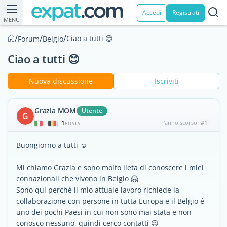
Accedi
Registrati
MENU
/
/
/
Ciao a tutti 😊
Forum
Belgio
Ciao a tutti 😊
Nuova discussione
Iscriviti
Grazia MOM
Utente
G
1
l'anno scorso
#1
|
POSTS
Buongiorno a tutti ☺️
Mi chiamo Grazia e sono molto lieta di conoscere i miei
connazionali che vivono in Belgio 🤗
Sono qui perché il mio attuale lavoro richiede la
collaborazione con persone in tutta Europa e il Belgio é
uno dei pochi Paesi in cui non sono mai stata e non
conosco nessuno, quindi cerco contatti 😉