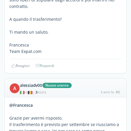
contratto.
A quando il trasferimento?
Ti mando un saluto,
Francesca
Team Expat.com
Reagisci
Rispondi
alessiadv00
Nuovo utente
A
3
3 anni fa
#3
|
POSTS
@Francesca
Grazie per avermi risposto.
Il trasferimento è previsto per settembre se riusciamo a
trovare lavoro e casa, lei per caso sa come posso