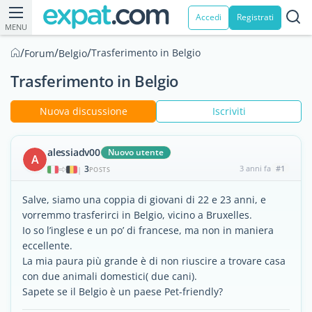
Accedi
Registrati
MENU
/
/
/
Trasferimento in Belgio
Forum
Belgio
Trasferimento in Belgio
Nuova discussione
Iscriviti
alessiadv00
Nuovo utente
A
3
3 anni fa
#1
|
POSTS
Salve, siamo una coppia di giovani di 22 e 23 anni, e
vorremmo trasferirci in Belgio, vicino a Bruxelles.
Io so l’inglese e un po’ di francese, ma non in maniera
eccellente.
La mia paura più grande è di non riuscire a trovare casa
con due animali domestici( due cani).
Sapete se il Belgio è un paese Pet-friendly?