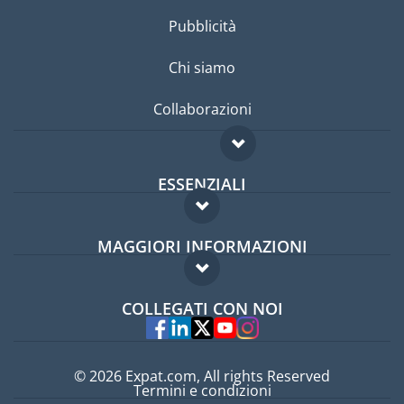
Pubblicità
Chi siamo
Collaborazioni
ESSENZIALI
Forum per expat
MAGGIORI INFORMAZIONI
Guida per expat
Domande frequenti
Lavori all'estero
COLLEGATI CON NOI
Esperti
© 2026 Expat.com, All rights Reserved
Termini e condizioni