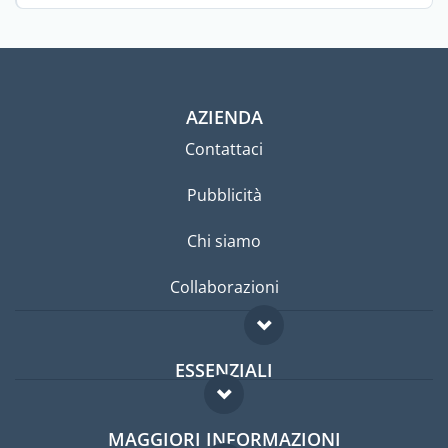
AZIENDA
Contattaci
Pubblicità
Chi siamo
Collaborazioni
ESSENZIALI
Forum per expat
MAGGIORI INFORMAZIONI
Guida per expat