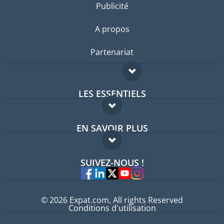
Publicité
A propos
Partenariat
LES ESSENTIELS
Forum expatriés
EN SAVOIR PLUS
Guides pays
FAQ
Offres d'emploi
SUIVEZ-NOUS !
Experts
© 2026 Expat.com, All rights Reserved
Conditions d'utilisation