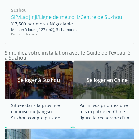
Suzhou
SIP/Lac JinJi/Ligne de métro 1/Centre de Suzhou
¥ 7,500 par mois / Négociable
Maison à louer, 127 (m2), 3 chambres
l'année dernière
Simplifiez votre installation avec le Guide de l'expatrié
à Suzhou
Se loger à Suzhou
Se loger en Chine
Située dans la province
Parmi vos priorités une
chinoise du Jiangsu,
fois expatrié en Chine
Suzhou compte plus de
figure la recherche d'un
six millions d'habitants. La
logement. La location ...
ville ...