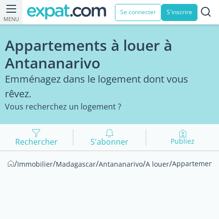
Se connecter
S'inscrire
MENU
Appartements à louer à
Antananarivo
Emménagez dans le logement dont vous
rêvez.
Vous recherchez un logement ?
Rechercher
S'abonner
Publiez
/
/
/
/
/
Appartements
Immobilier
Madagascar
Antananarivo
A louer