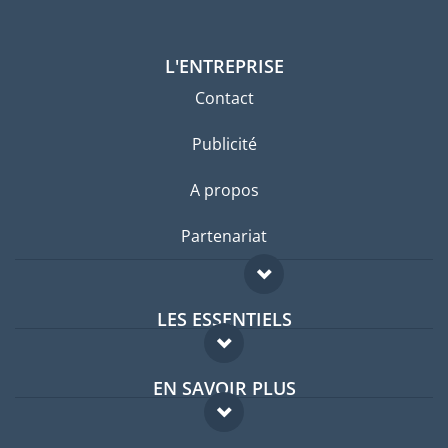
L'ENTREPRISE
Contact
Publicité
A propos
Partenariat
LES ESSENTIELS
Forum expatriés
EN SAVOIR PLUS
Guides pays
FAQ
Offres d'emploi