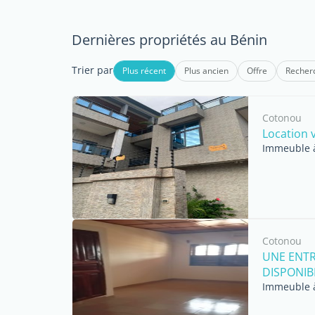
Dernières propriétés au Bénin
Trier par
Plus récent
Plus ancien
Offre
Recher
Cotonou
Location v
Immeuble à
Cotonou
UNE ENTR
DISPONIBLE
Immeuble à