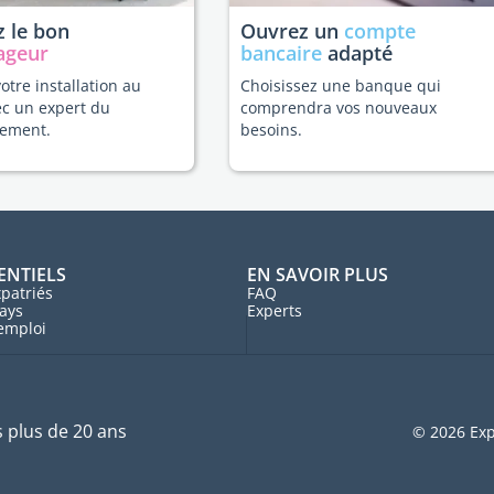
 le bon
Ouvrez un
compte
ageur
bancaire
adapté
votre installation au
Choisissez une banque qui
ec un expert du
comprendra vos nouveaux
ement.
besoins.
ENTIELS
EN SAVOIR PLUS
patriés
FAQ
ays
Experts
'emploi
s plus de 20 ans
© 2026 Exp