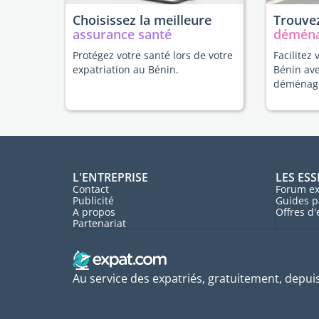
Choisissez la meilleure
Trouvez
assurance santé
démén
Protégez votre santé lors de votre
Facilitez 
expatriation au Bénin.
Bénin av
déménag
L'ENTREPRISE
LES ESS
Contact
Forum ex
Publicité
Guides p
A propos
Offres d
Partenariat
Au service des expatriés, gratuitement, depui