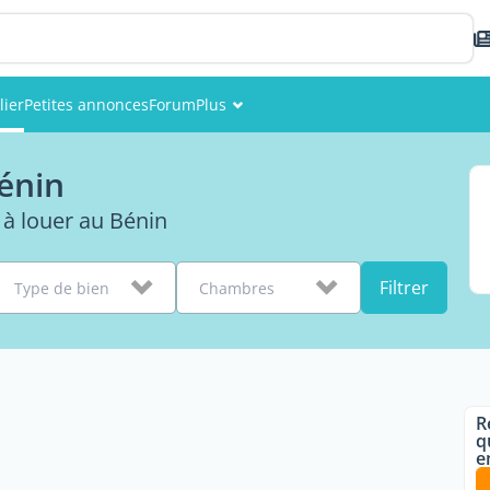
lier
Petites annonces
Forum
Plus
Événements
énin
Membres
à louer au Bénin
Photos
Filtrer
Type de bien
Chambres
R
q
e