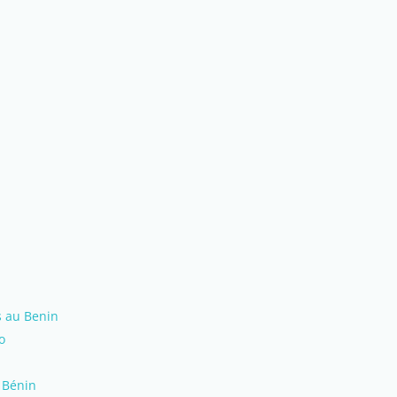
s au Benin
o
 Bénin