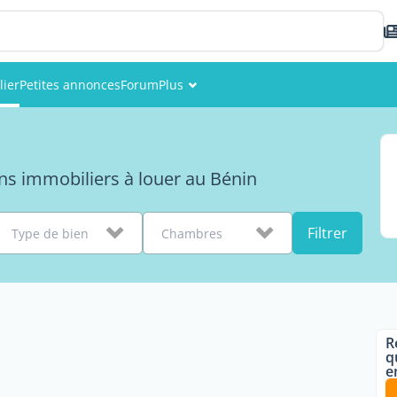
lier
Petites annonces
Forum
Plus
Événements
Membres
ns immobiliers à louer au Bénin
Photos
Filtrer
Type de bien
Chambres
R
q
e