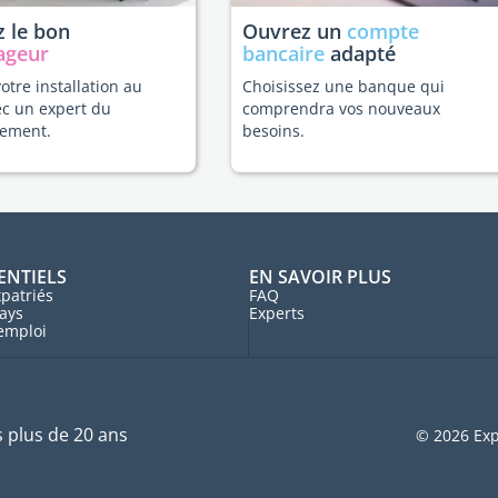
 le bon
Ouvrez un
compte
ageur
bancaire
adapté
votre installation au
Choisissez une banque qui
ec un expert du
comprendra vos nouveaux
ement.
besoins.
ENTIELS
EN SAVOIR PLUS
patriés
FAQ
ays
Experts
'emploi
s plus de 20 ans
© 2026 Exp