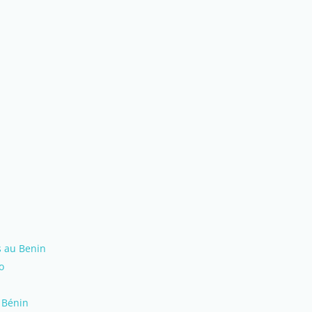
s au Benin
o
 Bénin