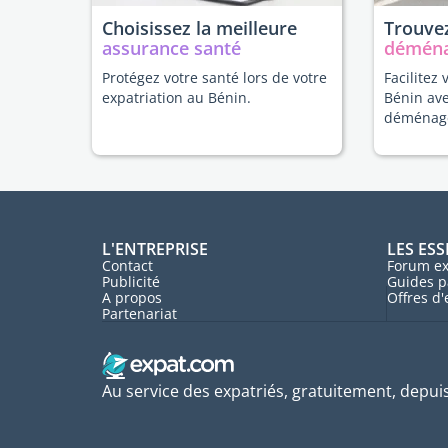
Choisissez la meilleure
Trouvez
assurance santé
démén
Protégez votre santé lors de votre
Facilitez 
expatriation au Bénin.
Bénin av
déménag
L'ENTREPRISE
LES ESS
Contact
Forum ex
Publicité
Guides p
A propos
Offres d
Partenariat
Au service des expatriés, gratuitement, depui