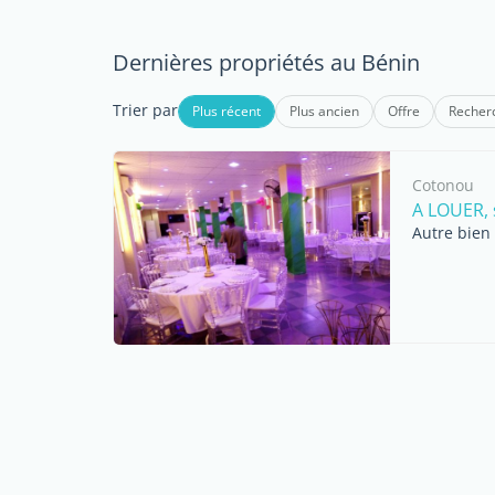
Dernières propriétés au Bénin
Trier par
Plus récent
Plus ancien
Offre
Recher
Cotonou
A LOUER, s
Autre bien