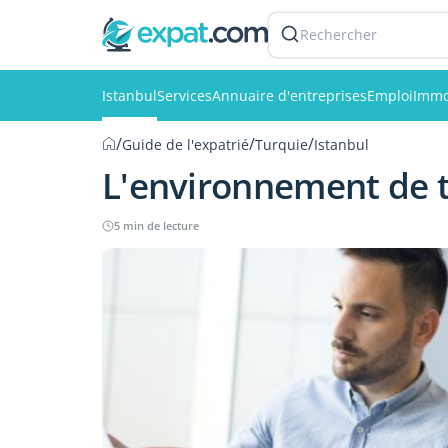
Rechercher
Istanbul
Services
Annuaire d'entreprises
Emploi
Immo
/
/
/
Guide de l'expatrié
Turquie
Istanbul
L'environnement de tr
5 min de lecture