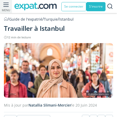
Se connecter
S'inscrire
MENU
/
/
/
Guide de l'expatrié
Turquie
Istanbul
Travailler à Istanbul
12 min de lecture
© shutterstock.com
Mis à jour par
Natallia Slimani-Mercier
le 20 Juin 2024