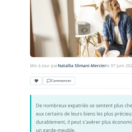
Mis à jour par
Natallia Slimani-Mercier
le 07 Juin 20
Commenter
De nombreux expatriés se sentent plus ch
eux certains de leurs biens les plus préci
durablement, il peut s'avérer plus économ
un garde-meuble.