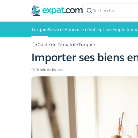
Rechercher
Turquie
Services
Annuaire d'entreprises
Emploi
Immob
/
/
Guide de l'expatrié
Turquie
Importer ses biens e
10 min de lecture