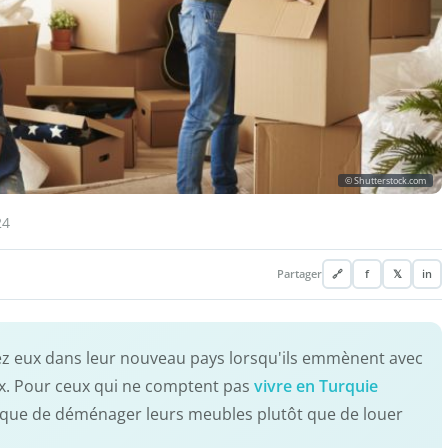
© Shutterstock.com
24
Partager
🔗
f
𝕏
in
ez eux dans leur nouveau pays lorsqu'ils emmènent avec
eux. Pour ceux qui ne comptent pas
vivre en Turquie
ique de déménager leurs meubles plutôt que de louer