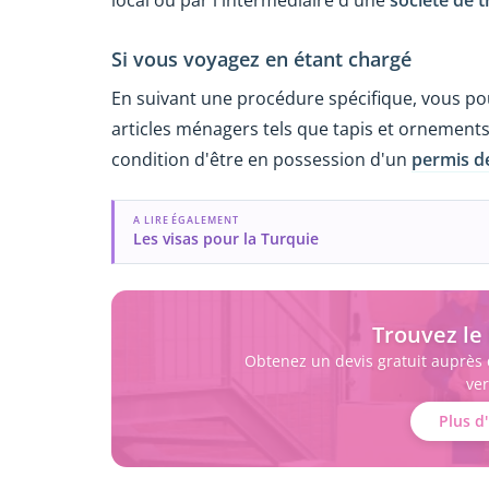
local ou par l'intermédiaire d'une
société de 
Si vous voyagez en étant chargé
En suivant une procédure spécifique, vous po
articles ménagers tels que tapis et ornements
condition d'être en possession d'un
permis d
A LIRE ÉGALEMENT
Les visas pour la Turquie
Trouvez l
Obtenez un devis gratuit auprès
ver
Plus d