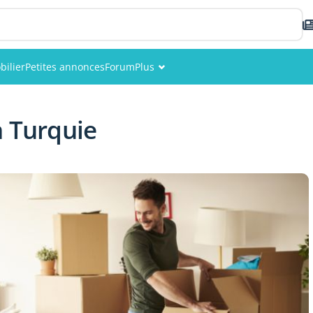
ilier
Petites annonces
Forum
Plus
Événements
n Turquie
Membres
Photos