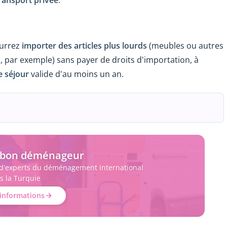
transport privée
.
urrez
importer des articles plus lourds
(meubles ou autres
, par exemple) sans payer de droits d'importation, à
e séjour
valide d'au moins un an.
e bon déménageur
 d'experts du déménagement international
s la Turquie
'informations