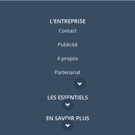
L'ENTREPRISE
Contact
Publicité
A propos
Partenariat
LES ESSENTIELS
Forum expatriés
EN SAVOIR PLUS
Guides pays
FAQ
Offres d'emploi