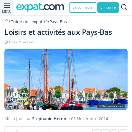
Se connecter
S'inscrire
MENU
/
/
Guide de l'expatrié
Pays-Bas
Loisirs et activités aux Pays-Bas
3 min de lecture
© Shutterstock.com
Mis à jour par
Stephanie Heron
le 05 Novembre 2024