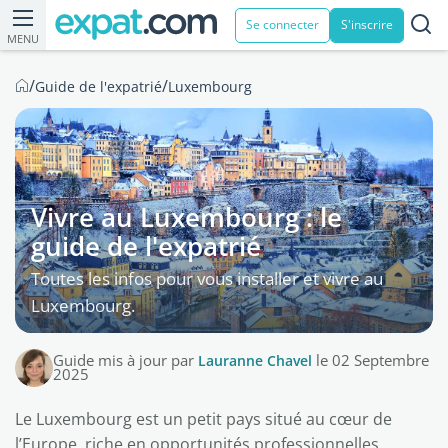
Se connecter
S'inscrire
MENU
/
/
Guide de l'expatrié
Luxembourg
Vivre au Luxembourg : le
guide de l'expatrié
Toutes les infos pour vous installer et vivre au
Luxembourg.
Guide mis à jour par
Lauranne Chavel
le 02 Septembre
2025
Le Luxembourg est un petit pays situé au cœur de
l’Europe, riche en opportunités professionnelles,