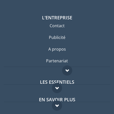
L'ENTREPRISE
Contact
Publicité
A propos
Partenariat
LES ESSENTIELS
Forum expatriés
EN SAVOIR PLUS
Guides pays
FAQ
Offres d'emploi