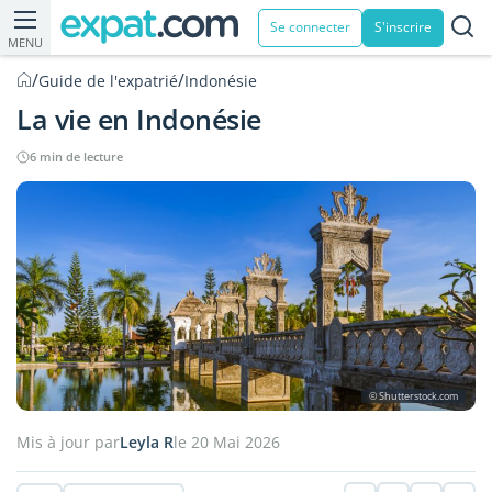
Se connecter
S'inscrire
MENU
/
/
Guide de l'expatrié
Indonésie
La vie en Indonésie
6 min de lecture
© Shutterstock.com
Mis à jour par
Leyla R
le 20 Mai 2026