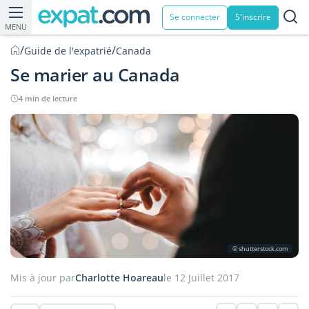
Se connecter
S'inscrire
MENU
/
/
Guide de l'expatrié
Canada
Se marier au Canada
4 min de lecture
© shutterstock.com
Mis à jour par
Charlotte Hoareau
le 12 Juillet 2017