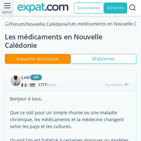
Se connecter
S'inscrire
MENU
/
/
/
Les médicaments en Nouvelle Cal
Forum
Nouvelle Calédonie
Les médicaments en Nouvelle
Calédonie
Nouvelle discussion
M'abonner
Loïc
ViP
1777
il y a 6 ans
#1
|
POSTS
Bonjour à tous,
Que ce soit pour un simple rhume ou une maladie
chronique, les médicaments et la médecine changent
selon les pays et les cultures.
Quand l’on est habitué à certaines marques ou modèles