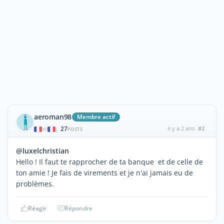
aeroman98
Membre actif
27
il y a 2 ans
#2
|
POSTS
@luxelchristian
Hello ! Il faut te rapprocher de ta banque et de celle de
ton amie ! Je fais de virements et je n'ai jamais eu de
problèmes.
Réagir
Répondre