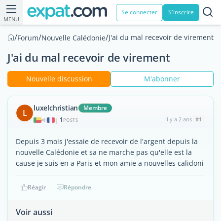
Se connecter
S'inscrire
MENU
/
/
/
J'ai du mal recevoir de virement
Forum
Nouvelle Calédonie
J'ai du mal recevoir de virement
Nouvelle discussion
M'abonner
luxelchristian
Membre
L
1
il y a 2 ans
#1
|
POSTS
Depuis 3 mois j'essaie de recevoir de l'argent depuis la
nouvelle Calédonie et sa ne marche pas qu'elle est la
cause je suis en a Paris et mon amie a nouvelles calidoni
Réagir
Répondre
Voir aussi