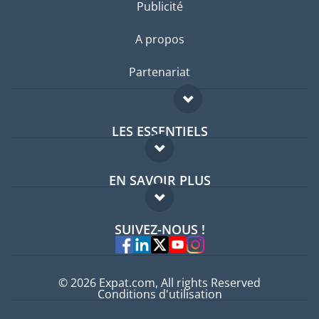
Publicité
A propos
Partenariat
LES ESSENTIELS
Forum expatriés
EN SAVOIR PLUS
Guides pays
FAQ
Offres d'emploi
SUIVEZ-NOUS !
Experts
© 2026 Expat.com, All rights Reserved
Conditions d'utilisation