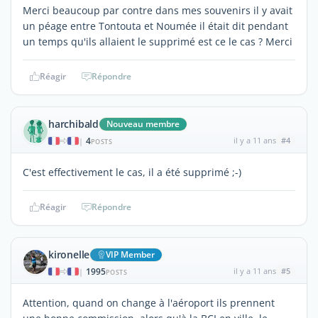
Merci beaucoup par contre dans mes souvenirs il y avait
un péage entre Tontouta et Noumée il était dit pendant
un temps qu'ils allaient le supprimé est ce le cas ? Merci
Réagir
Répondre
harchibald
Nouveau membre
4
il y a 11 ans
#4
|
POSTS
C'est effectivement le cas, il a été supprimé ;-)
Réagir
Répondre
kironelle
VIP Member
1995
il y a 11 ans
#5
|
POSTS
Attention, quand on change à l'aéroport ils prennent