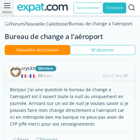
Se connecter
S'inscrire
MENU
/
/
/
Bureau de change a l'aéroport
Forum
Nouvelle Calédonie
Bureau de change a l'aéroport
Nouvelle discussion
M'abonner
crys33
Membre
11
il y a 11 ans
#1
|
POSTS
Bonjour j'ai une question le bureau de change a
l'aéroport est il ouvert toute la nuit ou uniquement en
journée. Arrivant sur un vol de nuit je voulais savoir si je
pouvais faire mon change directement a l'aéroport car
ici en métropole ben ma banque ne peux pas avoir de
CFP pffe merci pour vos renseignements
Réagir
Répondre