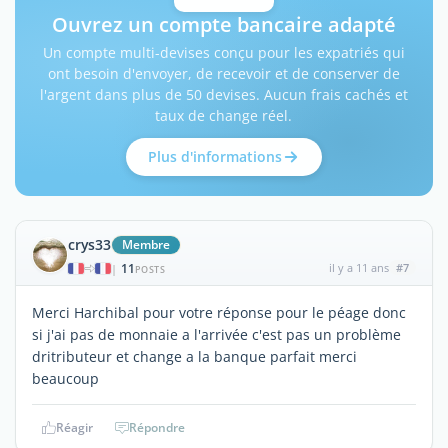
Ouvrez un compte bancaire adapté
Un compte multi-devises conçu pour les expatriés qui
ont besoin d'envoyer, de recevoir et de conserver de
l'argent dans plus de 50 devises. Aucun frais cachés et
taux de change réel.
Plus d'informations
crys33
Membre
11
il y a 11 ans
#7
|
POSTS
Merci Harchibal pour votre réponse pour le péage donc
si j'ai pas de monnaie a l'arrivée c'est pas un problème
dritributeur et change a la banque parfait merci
beaucoup
Réagir
Répondre