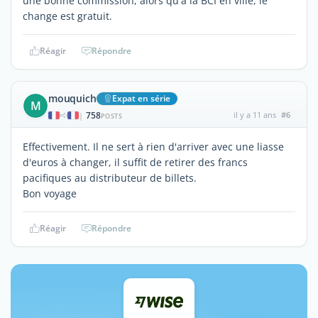
une bonne commission, alors qu'à la BCI en ville, le
change est gratuit.
Réagir
Répondre
mouquich
Expat en série
M
758
il y a 11 ans
#6
|
POSTS
Effectivement. Il ne sert à rien d'arriver avec une liasse
d'euros à changer, il suffit de retirer des francs
pacifiques au distributeur de billets.
Bon voyage
Réagir
Répondre