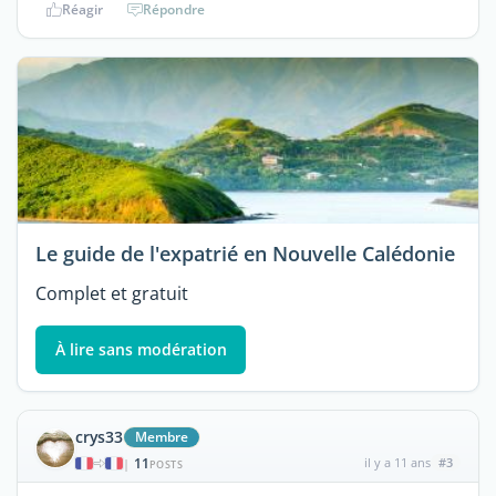
Réagir
Répondre
Le guide de l'expatrié en Nouvelle Calédonie
Complet et gratuit
À lire sans modération
crys33
Membre
11
il y a 11 ans
#3
|
POSTS