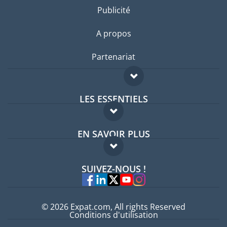
Publicité
A propos
Partenariat
LES ESSENTIELS
Forum expatriés
EN SAVOIR PLUS
Guides pays
FAQ
Offres d'emploi
SUIVEZ-NOUS !
Experts
© 2026 Expat.com, All rights Reserved
Conditions d'utilisation