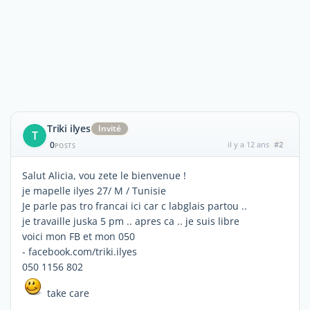
Triki ilyes
Invité
T
0
il y a 12 ans
#2
POSTS
Salut Alicia, vou zete le bienvenue !
je mapelle ilyes 27/ M / Tunisie
Je parle pas tro francai ici car c labglais partou ..
je travaille juska 5 pm .. apres ca .. je suis libre
voici mon FB et mon 050
- facebook.com/triki.ilyes
050 1156 802
take care