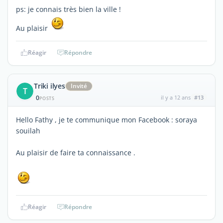
ps: je connais très bien la ville !
Au plaisir
Réagir
Répondre
Triki ilyes
Invité
T
0
il y a 12 ans
#13
POSTS
Hello Fathy , je te communique mon Facebook : soraya
souilah
Au plaisir de faire ta connaissance .
Réagir
Répondre