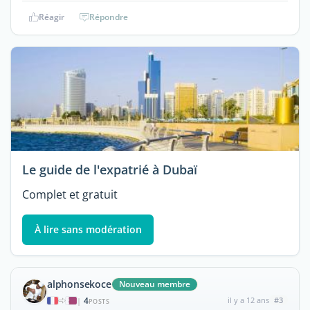
Réagir
Répondre
Le guide de l'expatrié à Dubaï
Complet et gratuit
À lire sans modération
alphonsekoce
Nouveau membre
4
il y a 12 ans
#3
|
POSTS