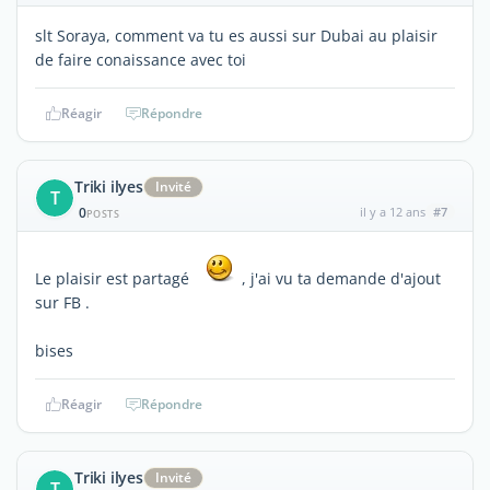
slt Soraya, comment va tu es aussi sur Dubai au plaisir
de faire conaissance avec toi
Réagir
Répondre
Triki ilyes
Invité
T
0
il y a 12 ans
#7
POSTS
Le plaisir est partagé
, j'ai vu ta demande d'ajout
sur FB .
bises
Réagir
Répondre
Triki ilyes
Invité
T