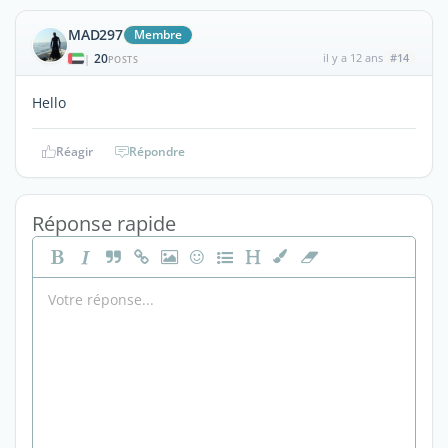
MAD297
Membre
20
il y a 12 ans
#14
|
POSTS
Hello
Réagir
Répondre
Réponse rapide