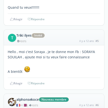
Quand tu veux!!!!!!!!
Réagir
Répondre
Triki ilyes
Invité
T
0
il y a 12 ans
#5
POSTS
Hello , moi c'est Soraya , je te donne mon Fb : SORAYA
SOUILAH , ajoute moi si tu veux faire connaissance
A bientôt
Réagir
Répondre
alphonsekoce
Nouveau membre
4
il y a 12 ans
#6
|
POSTS