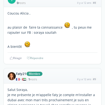
0
il y a 12 ans
#8
POSTS
Coucou Alicia ,
au plaisir de faire ta connaissance
, tu peux me
rajouter sur FB : soraya souilah
A bientôt
Réagir
Répondre
Faty21
Membre
1
il y a 12 ans
#9
|
POSTS
Salut Soraya,
Je me présente je m'appelle faty je compte m'installer a
dubai avec mon mari très prochainement je suis en