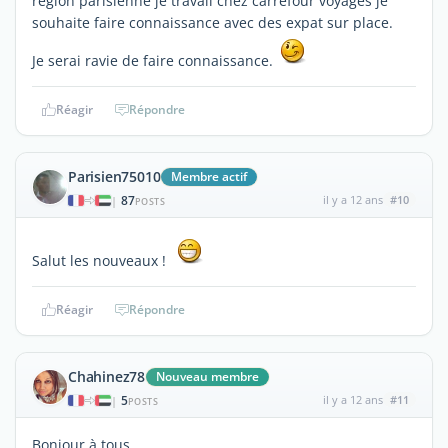
région parisienne je travail chez carrefour voyages je
souhaite faire connaissance avec des expat sur place.
Je serai ravie de faire connaissance.
Réagir
Répondre
Parisien75010
Membre actif
87
il y a 12 ans
#10
|
POSTS
Salut les nouveaux !
Réagir
Répondre
Chahinez78
Nouveau membre
5
il y a 12 ans
#11
|
POSTS
Bonjour à tous,