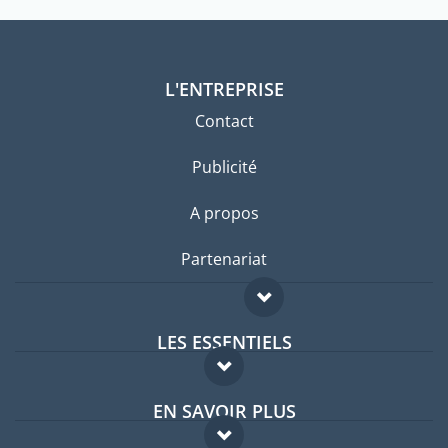
L'ENTREPRISE
Contact
Publicité
A propos
Partenariat
LES ESSENTIELS
Forum expatriés
EN SAVOIR PLUS
Guides pays
FAQ