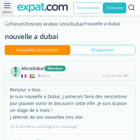
Se connecter
S'inscrire
MENU
/
/
/
/
nouvelle a dubai
Forum
Emirats Arabes Unis
Dubaï
nouvelle a dubai
Nouvelle discussion
M'abonner
Aliciadubai
Membre
1
il y a 12 ans
#1
|
POSTS
Bonjour a tous
Je suis nouvelle a Dubai .J aimerais faire des rencontres
pur pouvoir sortir et decouvrir cette ville .Je suis la pour
un stage de 6 mois !
J attends de vos nouvelles tres vite .
👍
2 membres ont réagi à ce message