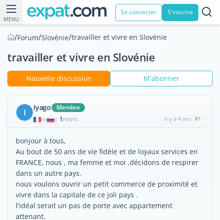
Se connecter
S'inscrire
MENU
/
/
/
travailler et vivre en Slovénie
Forum
Slovénie
travailler et vivre en Slovénie
Nouvelle discussion
M'abonner
Iyago
Membre
I
1
il y a 4 ans
#1
|
POSTS
bonjour à tous,
Au bout de 50 ans de vie fidèle et de loyaux services en
FRANCE, nous , ma femme et moi ,décidons de respirer
dans un autre pays.
nous voulons ouvrir un petit commerce de proximité et
vivre dans la capitale de ce joli pays .
l'idéal serait un pas de porte avec appartement
attenant.