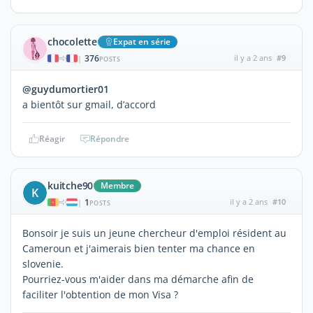
chocolette
Expat en série
376
il y a 2 ans
#9
|
POSTS
@guydumortier01
a bientôt sur gmail, d’accord
Réagir
Répondre
kuitche90
Membre
K
1
il y a 2 ans
#10
|
POSTS
Bonsoir je suis un jeune chercheur d'emploi résident au
Cameroun et j'aimerais bien tenter ma chance en
slovenie.
Pourriez-vous m'aider dans ma démarche afin de
faciliter l'obtention de mon Visa ?