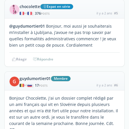
chocolette
Expat en série
376
il y a 2 ans
#5
|
POSTS
@guydumortier01
Bonjour, moi aussi je souhaiterais
m’installer à Ljubljana, j’avoue ne pas trop savoir par
quelles formalités administratives commencer ! Je veux
bien un petit coup de pouce. Cordialement
Réagir
Répondre
guydumortier01
Membre
G
17
il y a 2 ans
#6
|
POSTS
Bonjour Chocolette, j'ai un dossier complet rédigé par
un ami français qui vit en Slovénie depuis plusieurs
années et qui m'a été fort utile pour notre installation. Il
est sur un autre ordi, je vous le transfère dans le
courant de la semaine prochaine. Bonne journée. Cdt.