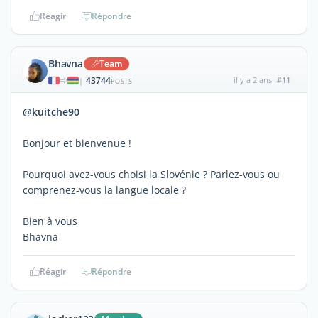
Réagir
Répondre
Bhavna
Team
43744
il y a 2 ans
#11
|
POSTS
@kuitche90
Bonjour et bienvenue !
Pourquoi avez-vous choisi la Slovénie ? Parlez-vous ou
comprenez-vous la langue locale ?
Bien à vous
Bhavna
Réagir
Répondre