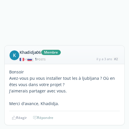
Khadidja06
Membre
K
1
il y a 3 ans
#2
|
POSTS
Bonsoir
Avez-vous pu vous installer tout les à ljubljana ? Où en
êtes vous dans votre projet ?
J'aimerais partager avec vous.
Merci d'avance, Khadidja.
Réagir
Répondre