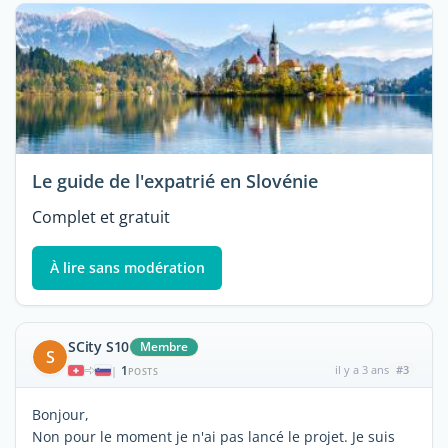
Le guide de l'expatrié en Slovénie
Complet et gratuit
À lire sans modération
SCity S10
Membre
S
1
il y a 3 ans
#3
|
POSTS
Bonjour,
Non pour le moment je n'ai pas lancé le projet. Je suis