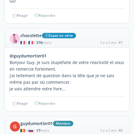
GD
Réagir
Répondre
chocolette
Expat en série
376
il y a 2 ans
#7
|
POSTS
@guydumortier01
Bonjour Guy, je suis stupéfaite de votre réactivité et vous
en remercie fortement.
j’ai tellement de question dans la tête que je ne sais
même pas par où commencer.
je vais attendre votre livre…
Réagir
Répondre
guydumortier01
Membre
G
17
il y a 2 ans
#8
|
POSTS