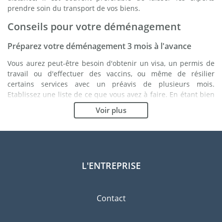
prendre soin du transport de vos biens.
Conseils pour votre déménagement
Préparez votre déménagement 3 mois à l'avance
Vous aurez peut-être besoin d'obtenir un visa, un permis de
travail ou d'effectuer des vaccins, ou même de résilier
certains services avec un préavis de plusieurs mois.
Etablissez une liste de ce que vous avez à faire. En étant bien
organisé, vous vous assurez du bon déroulement de votre
Voir plus
déménagement.
Choisissez le bon déménageur
Les services d'un bon déménageur sont essentiels à tout
projet d'expatriation en Slovénie. Les organismes de
L'ENTREPRISE
régulation indépendants tels que la FIDI vous permettront
d'avoir une idée claire des sociétés de déménagement
auxquelles vous pouvez faire confiance. Les procédures de
Contact
qualité internes, la variété des emballages disponibles ainsi
qu'un réseau important sont des gages de qualité.