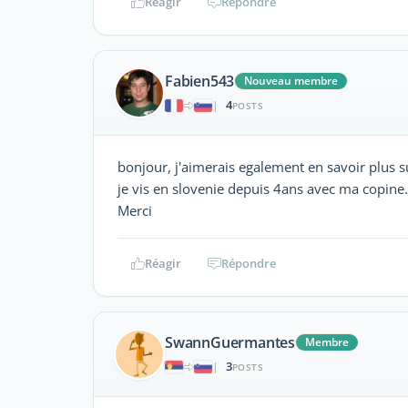
Réagir
Répondre
Fabien543
Nouveau membre
4
|
POSTS
bonjour, j'aimerais egalement en savoir plus su
je vis en slovenie depuis 4ans avec ma copine.
Merci
Réagir
Répondre
SwannGuermantes
Membre
3
|
POSTS