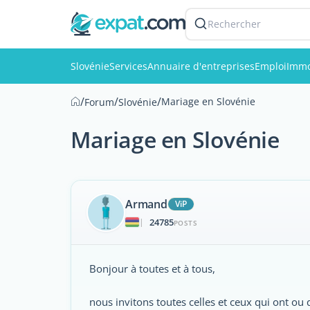
Rechercher
Slovénie
Services
Annuaire d'entreprises
Emploi
Immo
/
/
/
Mariage en Slovénie
Forum
Slovénie
Mariage en Slovénie
Armand
ViP
24785
|
POSTS
Bonjour à toutes et à tous,
nous invitons toutes celles et ceux qui ont ou 