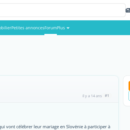
bilier
Petites annonces
Forum
Plus
Événements
Membres
Photos
#1
il y a 14 ans
qui vont célébrer leur mariage en Slovénie à participer à