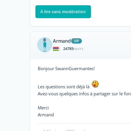
À lire sans modération
Armand
ViP
24785
|
POSTS
Bonjour SwannGuermantes!
Les questions sont déjà là
Avez-vous quelques infos à partager sur le fo
Merci
Armand