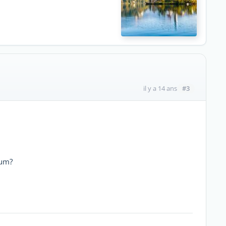
#3
il y a 14 ans
rum?