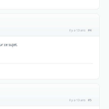
#4
il y a 13 ans
r ce sujet.
#5
il y a 13 ans