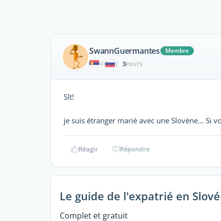
SwannGuermantes
Membre
3
|
POSTS
Slt!
je suis étranger marié avec une Slovène... Si v
Réagir
Répondre
Le guide de l'expatrié en Slové
Complet et gratuit