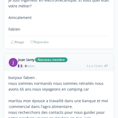
Je suis ingénieur en électromécanique. Et vous quel était
votre métier?
Amicalement
Fabien
Réagir
Répondre
jean lamy
Nouveau membre
J
8
il y a 13 ans
#7
|
POSTS
bonjour fabien .
nous sommes normands nous sommes retraités nous
avons 65 ans.nous voyageons en camping car
marilou mon épouse a travaillé dans une banque et moi
:commercial dans l'agro alimentaire.
nous recherchons des contacts pour nous guider pour