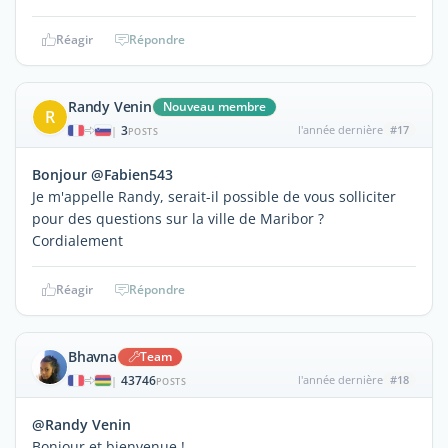
Réagir
Répondre
Randy Venin
Nouveau membre
R
3
l'année dernière
#17
|
POSTS
Bonjour @Fabien543
Je m'appelle Randy, serait-il possible de vous solliciter
pour des questions sur la ville de Maribor ?
Cordialement
Réagir
Répondre
Bhavna
Team
43746
l'année dernière
#18
|
POSTS
@Randy Venin
Bonjour et bienvenue !