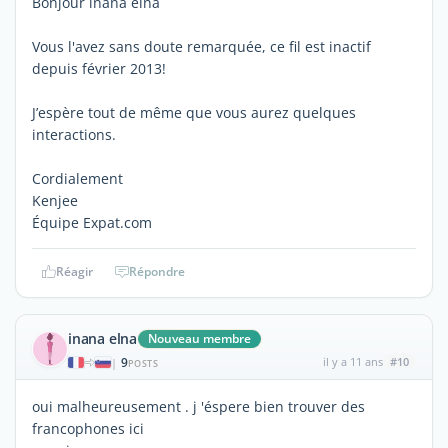
Bonjour inana elna
Vous l'avez sans doute remarquée, ce fil est inactif
depuis février 2013!
J’espère tout de même que vous aurez quelques
interactions.
Cordialement
Kenjee
Équipe Expat.com
Réagir
Répondre
inana elna
Nouveau membre
9
il y a 11 ans
#10
|
POSTS
oui malheureusement . j 'éspere bien trouver des
francophones ici