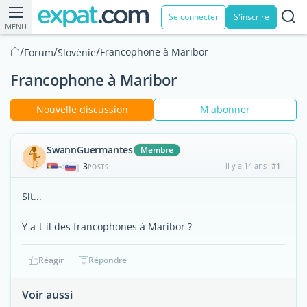
Se connecter
S'inscrire
MENU
/
/
/
Francophone à Maribor
Forum
Slovénie
Francophone à Maribor
Nouvelle discussion
M'abonner
SwannGuermantes
Membre
3
il y a 14 ans
#1
|
POSTS
Slt...
Y a-t-il des francophones à Maribor ?
Réagir
Répondre
Voir aussi