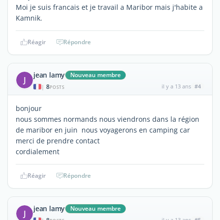
Moi je suis francais et je travail a Maribor mais j'habite a
Kamnik.
Réagir
Répondre
jean lamy
Nouveau membre
J
8
il y a 13 ans
#4
|
POSTS
bonjour
nous sommes normands nous viendrons dans la région
de maribor en juin nous voyagerons en camping car
merci de prendre contact
cordialement
Réagir
Répondre
jean lamy
Nouveau membre
J
il y a 13 ans
#5