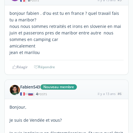
8
|
POSTS
bonjour fabien . d'ou est tu en france ? quel travail fais
tu a maribor?
nous nous sommes retraités et irons en slovenie en mai
juin et passerons pres de maribor entre autre nous
sommes en camping car
amicalement
jean et marilou
Réagir
Répondre
Fabien543
Nouveau membre
4
il y a 13 ans
#6
|
POSTS
Bonjour,
Je suis de Vendée et vous?