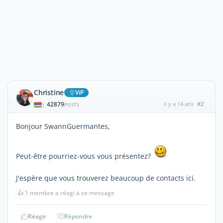
Christine
ViP
42879
il y a 14 ans
#2
|
POSTS
Bonjour SwannGuermantes,
Peut-être pourriez-vous vous présentez?
J'espère que vous trouverez beaucoup de contacts ici.
👍
1 membre a réagi à ce message
Réagir
Répondre