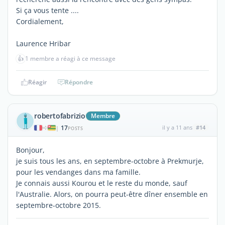
Si ça vous tente ....
Cordialement,
Laurence Hribar
👍
1 membre a réagi à ce message
Réagir
Répondre
robertofabrizio
Membre
17
il y a 11 ans
#14
|
POSTS
Bonjour,
je suis tous les ans, en septembre-octobre à Prekmurje,
pour les vendanges dans ma famille.
Je connais aussi Kourou et le reste du monde, sauf
l'Australie. Alors, on pourra peut-être dîner ensemble en
septembre-octobre 2015.