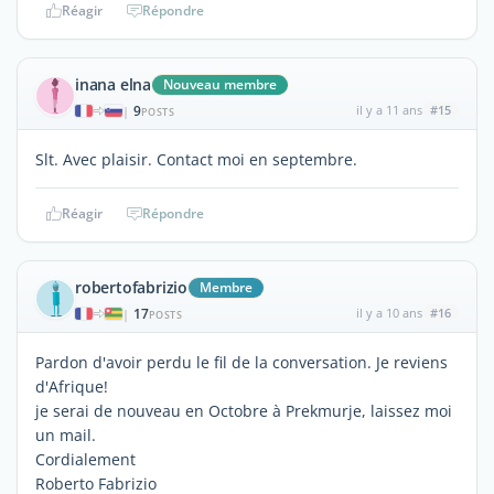
Réagir
Répondre
inana elna
Nouveau membre
9
il y a 11 ans
#15
|
POSTS
Slt. Avec plaisir. Contact moi en septembre.
Réagir
Répondre
robertofabrizio
Membre
17
il y a 10 ans
#16
|
POSTS
Pardon d'avoir perdu le fil de la conversation. Je reviens
d'Afrique!
je serai de nouveau en Octobre à Prekmurje, laissez moi
un mail.
Cordialement
Roberto Fabrizio