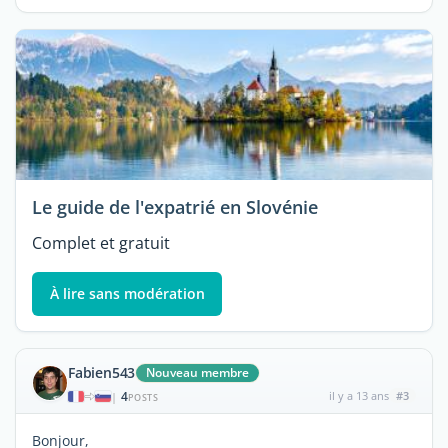
Le guide de l'expatrié en Slovénie
Complet et gratuit
À lire sans modération
Fabien543
Nouveau membre
4
il y a 13 ans
#3
|
POSTS
Bonjour,