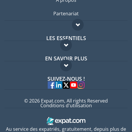
Partenariat
LES ESSENTIELS
Forum expatriés
EN SAVOIR PLUS
Guides pays
FAQ
Offres d'emploi
SUIVEZ-NOUS !
Experts
© 2026 Expat.com, All rights Reserved
Conditions d'utilisation
Au service des expatriés, gratuitement, depuis plus de