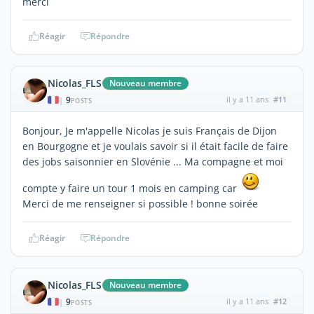
merci
Réagir
Répondre
Nicolas_FLS
Nouveau membre
9
il y a 11 ans
#11
|
POSTS
Bonjour, Je m'appelle Nicolas je suis Français de Dijon
en Bourgogne et je voulais savoir si il était facile de faire
des jobs saisonnier en Slovénie ... Ma compagne et moi
compte y faire un tour 1 mois en camping car
Merci de me renseigner si possible ! bonne soirée
Réagir
Répondre
Nicolas_FLS
Nouveau membre
9
il y a 11 ans
#12
|
POSTS