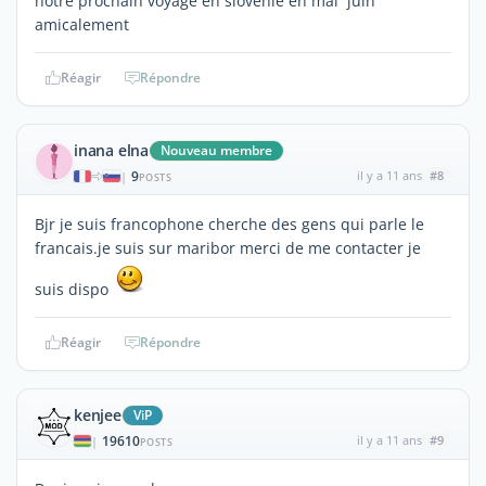
notre prochain voyage en slovénie en mai juin
amicalement
Réagir
Répondre
inana elna
Nouveau membre
9
il y a 11 ans
#8
|
POSTS
Bjr je suis francophone cherche des gens qui parle le
francais.je suis sur maribor merci de me contacter je
suis dispo
Réagir
Répondre
kenjee
ViP
19610
il y a 11 ans
#9
|
POSTS