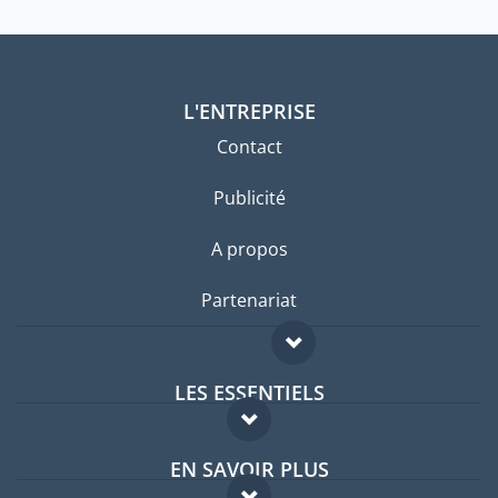
L'ENTREPRISE
Contact
Publicité
A propos
Partenariat
LES ESSENTIELS
Forum expatriés
EN SAVOIR PLUS
Guides pays