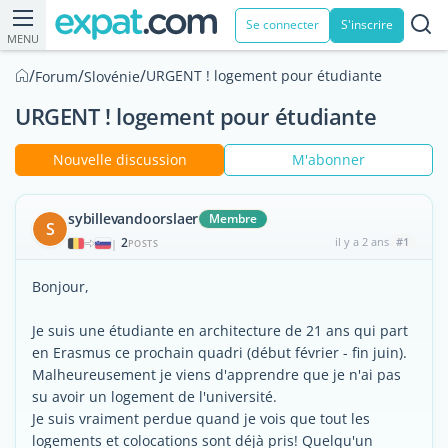
Se connecter
S'inscrire
MENU
/
/
/
URGENT ! logement pour étudiante
Forum
Slovénie
URGENT ! logement pour étudiante
Nouvelle discussion
M'abonner
sybillevandoorslaer
Membre
S
2
il y a 2 ans
#1
|
POSTS
Bonjour,
Je suis une étudiante en architecture de 21 ans qui part
en Erasmus ce prochain quadri (début février - fin juin).
Malheureusement je viens d'apprendre que je n'ai pas
su avoir un logement de l'université.
Je suis vraiment perdue quand je vois que tout les
logements et colocations sont déjà pris! Quelqu'un