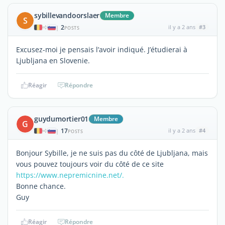
sybillevandoorslaer
Membre
S
2
il y a 2 ans
#3
|
POSTS
Excusez-moi je pensais l’avoir indiqué. J’étudierai à
Ljubljana en Slovenie.
Réagir
Répondre
guydumortier01
Membre
G
17
il y a 2 ans
#4
|
POSTS
Bonjour Sybille, je ne suis pas du côté de Ljubljana, mais
vous pouvez toujours voir du côté de ce site
https://www.nepremicnine.net/.
Bonne chance.
Guy
Réagir
Répondre