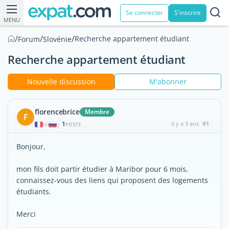
Se connecter
S'inscrire
MENU
/
/
/
Recherche appartement étudiant
Forum
Slovénie
Recherche appartement étudiant
Nouvelle discussion
M'abonner
florencebrice
Membre
F
1
il y a 3 ans
#1
|
POSTS
Bonjour,
mon fils doit partir étudier à Maribor pour 6 mois,
connaissez-vous des liens qui proposent des logements
étudiants.
Merci