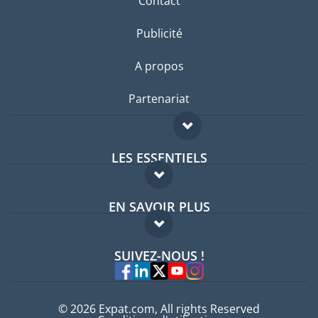
Contact
Publicité
A propos
Partenariat
LES ESSENTIELS
Forum expatriés
EN SAVOIR PLUS
Guides pays
FAQ
Offres d'emploi
SUIVEZ-NOUS !
Experts
© 2026 Expat.com, All rights Reserved