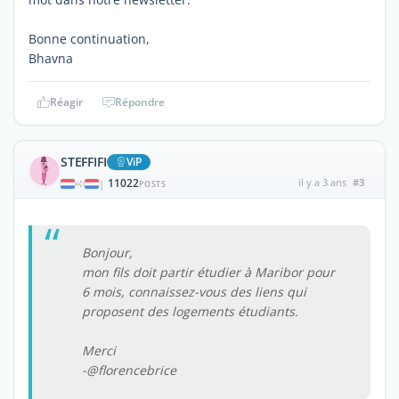
Bonne continuation,
Bhavna
Réagir
Répondre
STEFFIFI
ViP
11022
il y a 3 ans
#3
|
POSTS
Bonjour,
mon fils doit partir étudier à Maribor pour
6 mois, connaissez-vous des liens qui
proposent des logements étudiants.
Merci
-@florencebrice