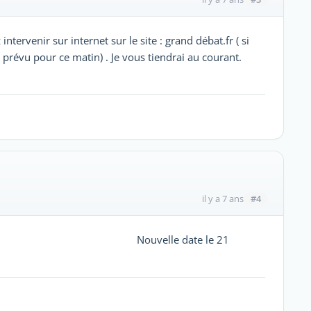
ntervenir sur internet sur le site : grand débat.fr ( si
t prévu pour ce matin) . Je vous tiendrai au courant.
#4
il y a 7 ans
lle date le 21