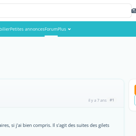
ilier
Petites annonces
Forum
Plus
Événements
Membres
Photos
#1
il y a 7 ans
s, si j'ai bien compris. Il s'agit des suites des gilets