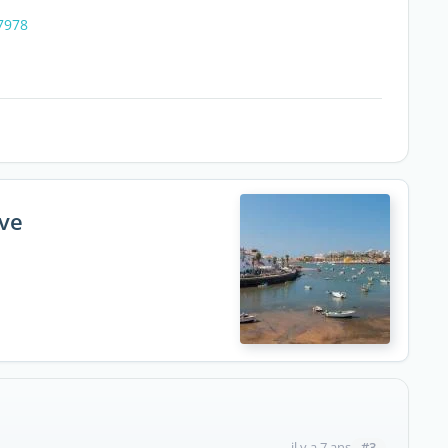
47978
rve
#3
il y a 7 ans