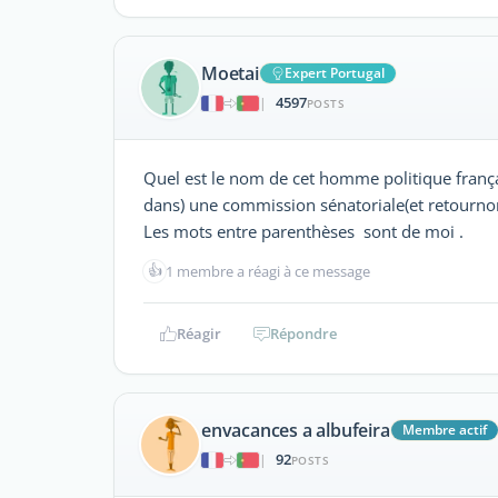
Moetai
Expert Portugal
4597
|
POSTS
Quel est le nom de cet homme politique françai
dans) une commission sénatoriale(et retournons
Les mots entre parenthèses sont de moi .
👍
1 membre a réagi à ce message
Réagir
Répondre
envacances a albufeira
Membre actif
92
|
POSTS