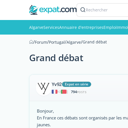
Rechercher
Algarve
Services
Annuaire d'entreprises
Emploi
Immob
/
/
/
/
Grand débat
Forum
Portugal
Algarve
Grand débat
Yv92
Expat en série
794
|
POSTS
Bonjour,
En France ces débats sont organisés par les maire
jaunes.