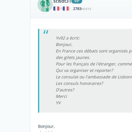
scisdt31
ViP
2783
|
POSTS
Yv92 a écrit:
Bonjour,
En France ces débats sont organisés par 
des gilets jaunes.
Pour les français de l'étranger, commen
Qui va organiser et reporter?
Le consulat ou l'ambassade de Lisbon
Les consuls honoraires?
D'autres?
Merci
YV
Bonjour,