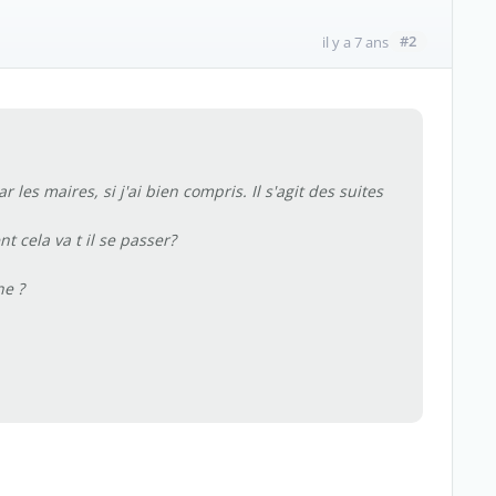
#2
il y a 7 ans
les maires, si j'ai bien compris. Il s'agit des suites
t cela va t il se passer?
ne ?