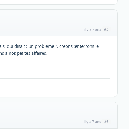
#5
il y a 7 ans
s qui disait : un problème ?, créons (enterrons le
 à nos petites affaires).
#6
il y a 7 ans