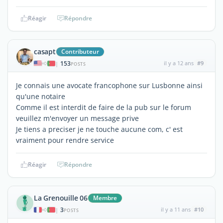
Réagir
Répondre
casapt
Contributeur
153
il y a 12 ans
#9
|
POSTS
Je connais une avocate francophone sur Lusbonne ainsi
qu'une notaire
Comme il est interdit de faire de la pub sur le forum
veuillez m'envoyer un message prive
Je tiens a preciser je ne touche aucune com, c' est
vraiment pour rendre service
Réagir
Répondre
La Grenouille 06
Membre
3
il y a 11 ans
#10
|
POSTS