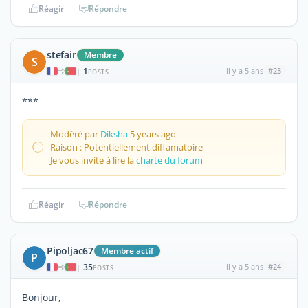
Réagir
Répondre
stefair
Membre
S
1
il y a 5 ans
#23
|
POSTS
***
Modéré par
Diksha
5 years ago
Raison : Potentiellement diffamatoire
Je vous invite à lire la
charte du forum
Réagir
Répondre
Pipoljac67
Membre actif
P
35
il y a 5 ans
#24
|
POSTS
Bonjour,