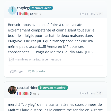
coryleg
Membre actif
66
il y a 11 ans
#14
|
POSTS
Bonsoir, nous avons eu à faire à une avocate
extrêmement compétente et connaissant tout sur le
bout des doigts pour l'achat de deux maisons dans
l'Algarve. Elle est plus que francophone car elle n'a
même pas d'accent...!!! Venez en MP pour ses
coordonnées.. Il s'agit de Maitre Claudia MARQUES.
👍
3 membres ont réagi à ce message
Réagir
Répondre
coastal rider
Nouveau membre
5
il y a 11 ans
#15
|
POSTS
merci à "coryleg" de me transmettre les coordonnées de
Maitre Claudia Marques,je compte me rendre en Algarve