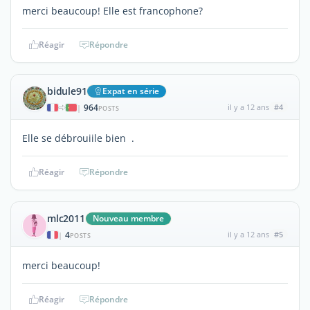
merci beaucoup! Elle est francophone?
Réagir
Répondre
bidule91
Expat en série
964
il y a 12 ans
#4
|
POSTS
Elle se débrouiile bien .
Réagir
Répondre
mlc2011
Nouveau membre
4
il y a 12 ans
#5
|
POSTS
merci beaucoup!
Réagir
Répondre