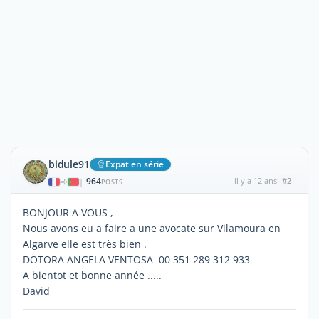
bidule91
Expat en série
964
il y a 12 ans
#2
|
POSTS
BONJOUR A VOUS ,
Nous avons eu a faire a une avocate sur Vilamoura en
Algarve elle est très bien .
DOTORA ANGELA VENTOSA 00 351 289 312 933
A bientot et bonne année .....
David