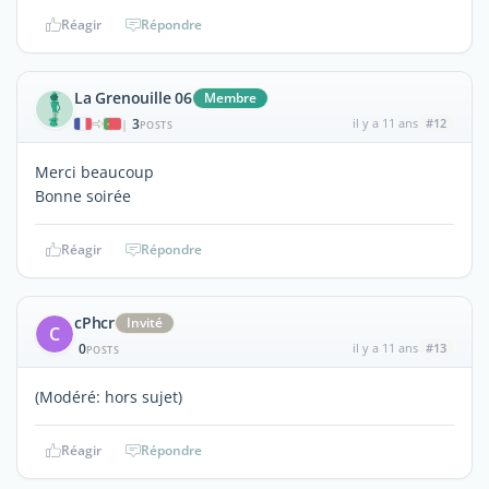
Réagir
Répondre
La Grenouille 06
Membre
3
il y a 11 ans
#12
|
POSTS
Merci beaucoup
Bonne soirée
Réagir
Répondre
cPhcr
Invité
C
0
il y a 11 ans
#13
POSTS
(Modéré: hors sujet)
Réagir
Répondre