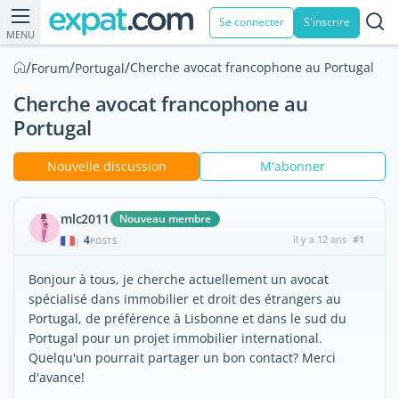
Se connecter
S'inscrire
MENU
/
/
/
Cherche avocat francophone au Portugal
Forum
Portugal
Cherche avocat francophone au
Portugal
Nouvelle discussion
M'abonner
mlc2011
Nouveau membre
4
il y a 12 ans
#1
|
POSTS
Bonjour à tous, je cherche actuellement un avocat
spécialisé dans immobilier et droit des étrangers au
Portugal, de préférence à Lisbonne et dans le sud du
Portugal pour un projet immobilier international.
Quelqu'un pourrait partager un bon contact? Merci
d'avance!