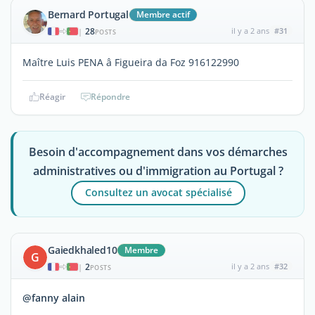
Bernard Portugal
Membre actif
28
il y a 2 ans
#31
|
POSTS
Maître Luis PENA â Figueira da Foz 916122990
Réagir
Répondre
Besoin d'accompagnement dans vos démarches
administratives ou d'immigration au Portugal ?
Consultez un avocat spécialisé
Gaiedkhaled10
Membre
G
2
il y a 2 ans
#32
|
POSTS
@fanny alain