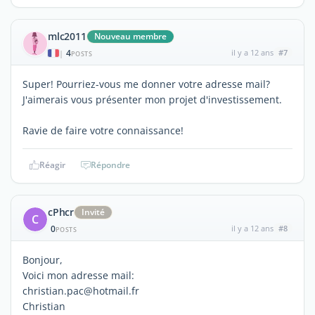
mlc2011
Nouveau membre
4
il y a 12 ans
#7
|
POSTS
Super! Pourriez-vous me donner votre adresse mail?
J'aimerais vous présenter mon projet d'investissement.
Ravie de faire votre connaissance!
Réagir
Répondre
cPhcr
Invité
C
0
il y a 12 ans
#8
POSTS
Bonjour,
Voici mon adresse mail:
christian.pac@hotmail.fr
Christian