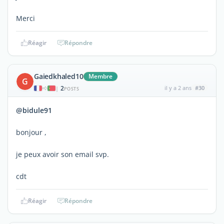
Merci
Réagir
Répondre
Gaiedkhaled10
Membre
G
2
il y a 2 ans
#30
|
POSTS
@bidule91
bonjour ,
je peux avoir son email svp.
cdt
Réagir
Répondre