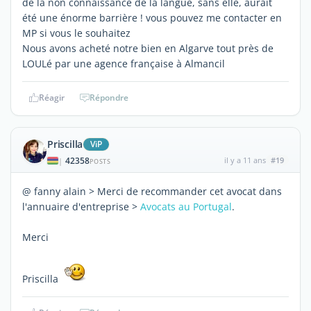
de la non connaissance de la langue, sans elle, aurait
été une énorme barrière ! vous pouvez me contacter en
MP si vous le souhaitez
Nous avons acheté notre bien en Algarve tout près de
LOULé par une agence française à Almancil
Réagir
Répondre
Priscilla
ViP
42358
il y a 11 ans
#19
|
POSTS
@ fanny alain > Merci de recommander cet avocat dans
l'annuaire d'entreprise >
Avocats au Portugal
.
Merci
Priscilla