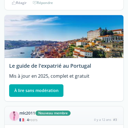
Réagir
Répondre
Le guide de l'expatrié au Portugal
Mis à jour en 2025, complet et gratuit
À lire sans modération
mlc2011
Nouveau membre
4
il y a 12 ans
#3
|
POSTS