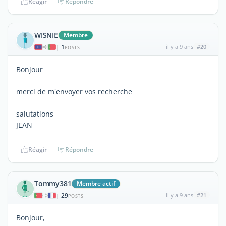
Réagir
Répondre
WISNIE
Membre
1
il y a 9 ans
#20
|
POSTS
Bonjour
merci de m'envoyer vos recherche
salutations
JEAN
Réagir
Répondre
Tommy381
Membre actif
29
il y a 9 ans
#21
|
POSTS
Bonjour,