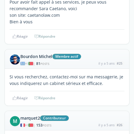
Pour avoir fait appel à ses services, je peux vous
recommander Sara Caetano, voici
son site: caetanolaw.com
Bien à vous
Réagir
Répondre
Bourdon Michel
Membre actif
81
il y a 5 ans
#25
|
POSTS
Si vous recherchez, contactez-moi sur ma messagerie, je
vous indiquerez un cabinet sérieux et efficace.
Réagir
Répondre
marquet2
Contributeur
M
153
il y a 5 ans
#26
|
POSTS