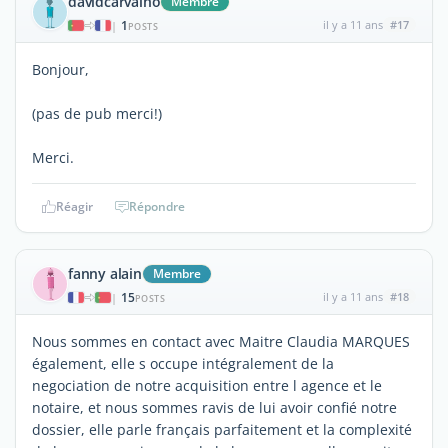
davidcarvalho
Membre
1
il y a 11 ans
#17
|
POSTS
Bonjour,
(pas de pub merci!)
Merci.
Réagir
Répondre
fanny alain
Membre
15
il y a 11 ans
#18
|
POSTS
Nous sommes en contact avec Maitre Claudia MARQUES
également, elle s occupe intégralement de la
negociation de notre acquisition entre l agence et le
notaire, et nous sommes ravis de lui avoir confié notre
dossier, elle parle français parfaitement et la complexité