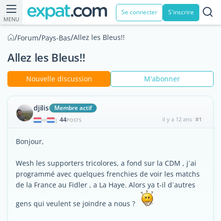
Se connecter
S'inscrire
MENU
/
/
/
Allez les Bleus!!
Forum
Pays-Bas
Allez les Bleus!!
Nouvelle discussion
M'abonner
djilis
Membre actif
44
il y a 12 ans
#1
|
POSTS
Bonjour,
Wesh les supporters tricolores, a fond sur la CDM , j´ai
programmé avec quelques frenchies de voir les matchs
de la France au Fidler , a La Haye. Alors ya t-il d´autres
gens qui veulent se joindre a nous ?