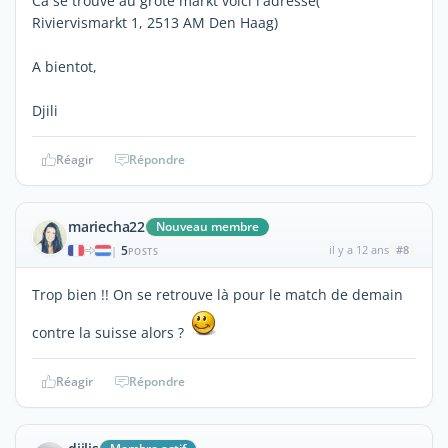
Ca se trouve au grote markt voici l'adresse(
Riviervismarkt 1, 2513 AM Den Haag)
A bientot,
Djili
Réagir
Répondre
mariecha22
Nouveau membre
5
il y a 12 ans
#8
|
POSTS
Trop bien !! On se retrouve là pour le match de demain
contre la suisse alors ?
Réagir
Répondre