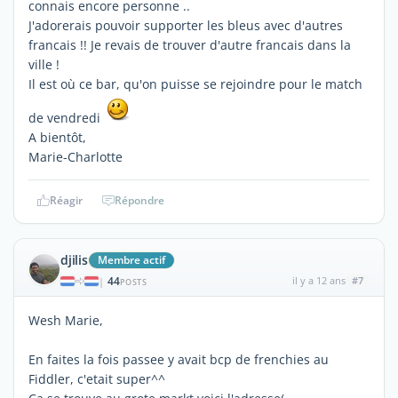
connais encore personne ..
J'adorerais pouvoir supporter les bleus avec d'autres
francais !! Je revais de trouver d'autre francais dans la
ville !
Il est où ce bar, qu'on puisse se rejoindre pour le match
de vendredi
A bientôt,
Marie-Charlotte
Réagir
Répondre
djilis
Membre actif
44
il y a 12 ans
#7
|
POSTS
Wesh Marie,
En faites la fois passee y avait bcp de frenchies au
Fiddler, c'etait super^^