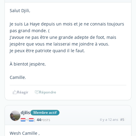
Salut Djili,
Je suis La Haye depuis un mois et je ne connais toujours
pas grand monde. (
J'avoue ne pas être une grande adepte de foot, mais
jespère que vous me laisserai me joindre à vous.
Je peux être patriote quand il le faut.
À bientot jespère,
Camille.
Réagir
Répondre
djilis
Membre actif
44
il y a 12 ans
#5
|
POSTS
Wesh Camille ,