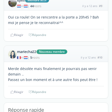
djilis
Membre actif
44
il y a 12 ans
#9
|
POSTS
Oui ca roule! On se rencontre a la porte a 20h45 ? Bah
moi je pense je te reconnaitrai^^
Réagir
Répondre
mariecha22
Nouveau membre
5
il y a 12 ans
#10
|
POSTS
Merde désolée mais finalement je pourrais pas venir
demain ..
Passez un bon moment et à une autre fois peut être !
Réagir
Répondre
Réponse rapide