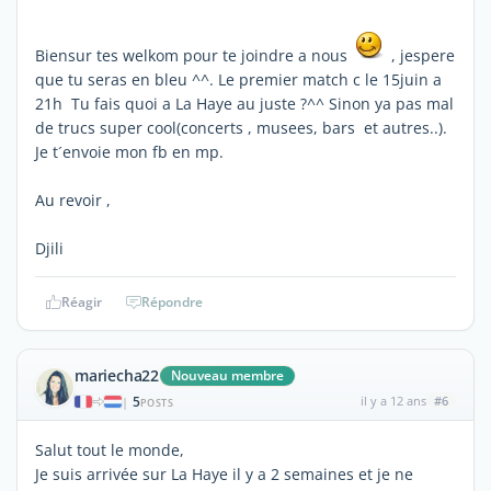
Biensur tes welkom pour te joindre a nous
, jespere
que tu seras en bleu ^^. Le premier match c le 15juin a
21h Tu fais quoi a La Haye au juste ?^^ Sinon ya pas mal
de trucs super cool(concerts , musees, bars et autres..).
Je t´envoie mon fb en mp.
Au revoir ,
Djili
Réagir
Répondre
mariecha22
Nouveau membre
5
il y a 12 ans
#6
|
POSTS
Salut tout le monde,
Je suis arrivée sur La Haye il y a 2 semaines et je ne