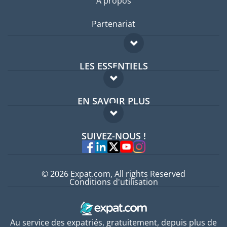
A propos
Partenariat
LES ESSENTIELS
Forum expatriés
EN SAVOIR PLUS
Guides pays
FAQ
Offres d'emploi
SUIVEZ-NOUS !
Experts
© 2026 Expat.com, All rights Reserved
Conditions d'utilisation
Au service des expatriés, gratuitement, depuis plus de