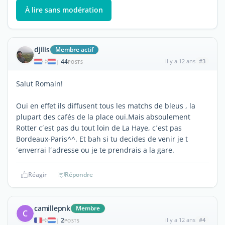
À lire sans modération
djilis
Membre actif
44
il y a 12 ans
#3
|
POSTS
Salut Romain!
Oui en effet ils diffusent tous les matchs de bleus , la
plupart des cafés de la place oui.Mais absoulement
Rotter c´est pas du tout loin de La Haye, c´est pas
Bordeaux-Paris^^. Et bah si tu decides de venir je t
´enverrai l´adresse ou je te prendrais a la gare.
Réagir
Répondre
camillepnk
Membre
C
2
il y a 12 ans
#4
|
POSTS