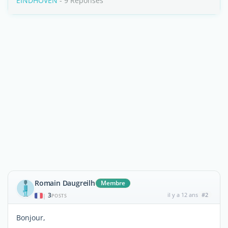
EINDHOVEN
- 9 Réponses
Romain Daugreilh
Membre
3
il y a 12 ans
#2
|
POSTS
Bonjour,