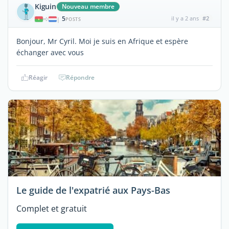
Kiguin
Nouveau membre
5
il y a 2 ans
#2
|
POSTS
Bonjour, Mr Cyril. Moi je suis en Afrique et espère
échanger avec vous
Réagir
Répondre
Le guide de l'expatrié aux Pays-Bas
Complet et gratuit