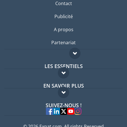
Contact
Publicité
A propos
Partenariat
LES ESSENTIELS
Forum expatriés
EN SAVOIR PLUS
Guides pays
FAQ
Offres d'emploi
SUIVEZ-NOUS !
Experts
© 2026 Expat.com, All rights Reserved