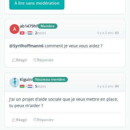
À lire sans modération
ab1479hf
Membre
A
2
il y a 2 ans
#3
|
POSTS
@Syrilhoffmann6
comment je veux vous aidez ?
Réagir
Répondre
Kiguin
Nouveau membre
5
il y a 2 ans
#4
|
POSTS
J'ai un projet d'aide sociale que je veux mettre en place,
tu peux m'aider ?
Réagir
Répondre