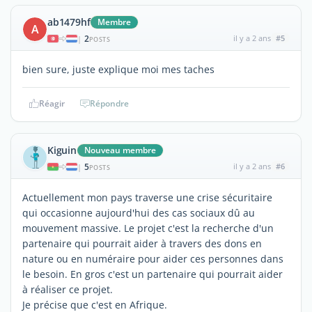
ab1479hf
Membre
A
2
il y a 2 ans
#5
|
POSTS
bien sure, juste explique moi mes taches
Réagir
Répondre
Kiguin
Nouveau membre
5
il y a 2 ans
#6
|
POSTS
Actuellement mon pays traverse une crise sécuritaire
qui occasionne aujourd'hui des cas sociaux dû au
mouvement massive. Le projet c'est la recherche d'un
partenaire qui pourrait aider à travers des dons en
nature ou en numéraire pour aider ces personnes dans
le besoin. En gros c'est un partenaire qui pourrait aider
à réaliser ce projet.
Je précise que c'est en Afrique.