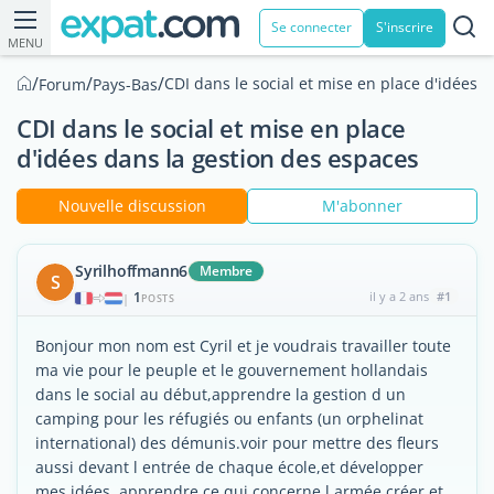
Se connecter
S'inscrire
MENU
/
/
/
CDI dans le social et mise en place d'idées 
Forum
Pays-Bas
CDI dans le social et mise en place
d'idées dans la gestion des espaces
Nouvelle discussion
M'abonner
Syrilhoffmann6
Membre
S
1
il y a 2 ans
#1
|
POSTS
Bonjour mon nom est Cyril et je voudrais travailler toute
ma vie pour le peuple et le gouvernement hollandais
dans le social au début,apprendre la gestion d un
camping pour les réfugiés ou enfants (un orphelinat
international) des démunis.voir pour mettre des fleurs
aussi devant l entrée de chaque école,et développer
mes idées ,apprendre ce qui concerne l armée,créer et