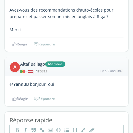
Avez-vous des recommandations d'auto-écoles pour
préparer et passer son permis en anglais à Riga ?
Merci
Réagir
Répondre
Altaf Ballago
Membre
A
1
il y a 2 ans
#4
|
POSTS
@YannBB
bonjour oui
Réagir
Répondre
Réponse rapide