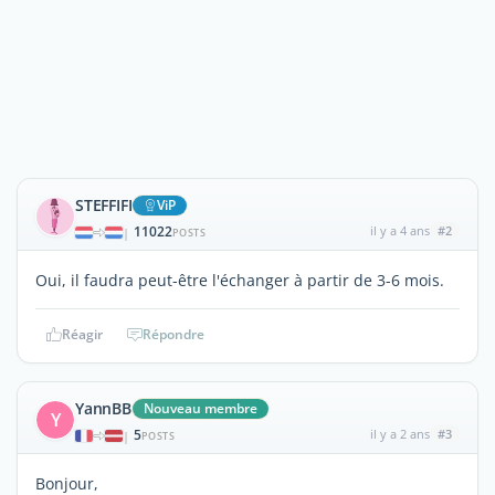
STEFFIFI
ViP
11022
il y a 4 ans
#2
|
POSTS
Oui, il faudra peut-être l'échanger à partir de 3-6 mois.
Réagir
Répondre
YannBB
Nouveau membre
Y
5
il y a 2 ans
#3
|
POSTS
Bonjour,