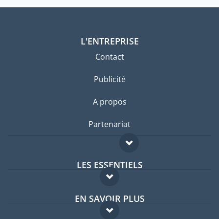
L'ENTREPRISE
Contact
Publicité
A propos
Partenariat
LES ESSENTIELS
Forum expatriés
EN SAVOIR PLUS
Guides pays
FAQ