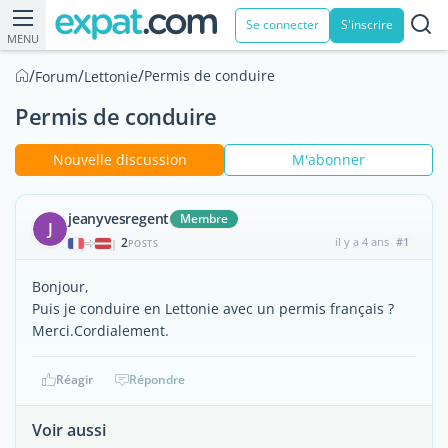
Se connecter
S'inscrire
MENU
/
/
/
Permis de conduire
Forum
Lettonie
Permis de conduire
Nouvelle discussion
M'abonner
jeanyvesregent
Membre
J
2
il y a 4 ans
#1
|
POSTS
Bonjour,
Puis je conduire en Lettonie avec un permis français ?
Merci.Cordialement.
Réagir
Répondre
Voir aussi