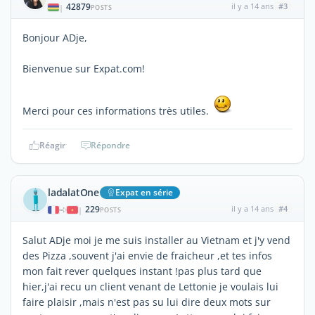
42879
il y a 14 ans
#3
|
POSTS
Bonjour ADje,
Bienvenue sur Expat.com!
Merci pour ces informations très utiles.
Réagir
Répondre
ladalatOne
Expat en série
229
il y a 14 ans
#4
|
POSTS
Salut ADje moi je me suis installer au Vietnam et j'y vend
des Pizza ,souvent j'ai envie de fraicheur ,et tes infos
mon fait rever quelques instant !pas plus tard que
hier,j'ai recu un client venant de Lettonie je voulais lui
faire plaisir ,mais n'est pas su lui dire deux mots sur