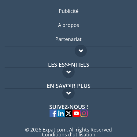
Publicité
A propos
Partenariat
LES ESSENTIELS
Forum expatriés
EN SAVOIR PLUS
Guides pays
FAQ
Offres d'emploi
SUIVEZ-NOUS !
Experts
© 2026 Expat.com, All rights Reserved
Conditions d'utilisation