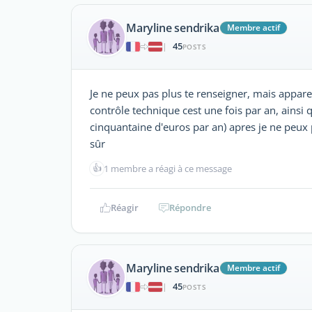
Maryline sendrika
Membre actif
45
|
POSTS
Je ne peux pas plus te renseigner, mais appare
contrôle technique cest une fois par an, ainsi
cinquantaine d'euros par an) apres je ne peux p
sûr
👍
1 membre a réagi à ce message
Réagir
Répondre
Maryline sendrika
Membre actif
45
|
POSTS