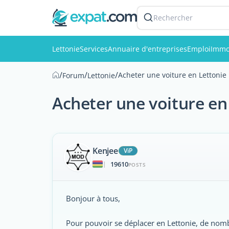
Rechercher
Lettonie
Services
Annuaire d'entreprises
Emploi
Immo
/
/
/
Acheter une voiture en Lettonie
Forum
Lettonie
Acheter une voiture en
Kenjee
ViP
19610
|
POSTS
Bonjour à tous,
Pour pouvoir se déplacer en Lettonie, de nombr