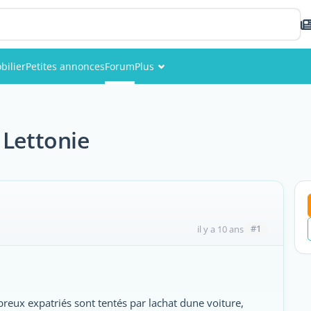
bilier
Petites annonces
Forum
Plus
Événements
Membres
 Lettonie
Photos
#1
il y a 10 ans
eux expatriés sont tentés par lachat dune voiture,