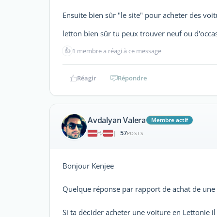
Ensuite bien sûr "le site" pour acheter des voit
letton bien sûr tu peux trouver neuf ou d'occa
👍
1 membre a réagi à ce message
Réagir
Répondre
Avdalyan Valera
Membre actif
57
|
POSTS
Bonjour Kenjee
Quelque réponse par rapport de achat de une v
Si ta déсider acheter une voiture en Lettonie il