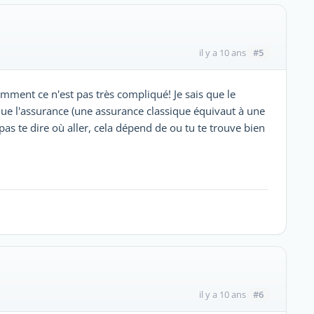
#5
il y a 10 ans
mment ce n'est pas très compliqué! Je sais que le
 que l'assurance (une assurance classique équivaut à une
as te dire où aller, cela dépend de ou tu te trouve bien
#6
il y a 10 ans