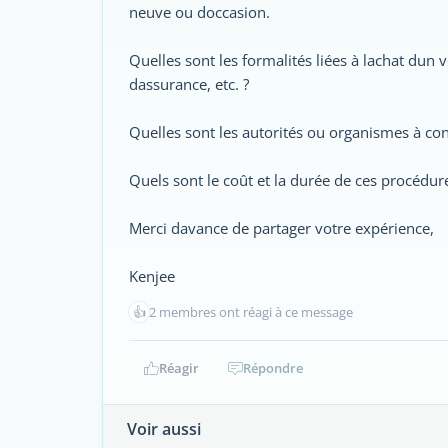
neuve ou doccasion.
Quelles sont les formalités liées à lachat dun
dassurance, etc. ?
Quelles sont les autorités ou organismes à con
Quels sont le coût et la durée de ces procédur
Merci davance de partager votre expérience,
Kenjee
👍
2 membres ont réagi à ce message
Réagir
Répondre
Voir aussi