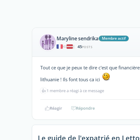
Maryline sendrika
Membre actif
45
|
POSTS
Tout ce que je peux te dire c'est que financiè
lithuanie ! Ils font tous ca ici
👍
1 membre a réagi à ce message
Réagir
Répondre
Le guide de l'expatrié en Letto