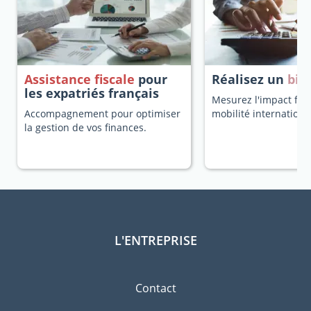
Assistance fiscale
pour
Réalisez un
bila
les expatriés français
Mesurez l'impact fisc
Accompagnement pour optimiser
mobilité internationa
la gestion de vos finances.
L'ENTREPRISE
Contact