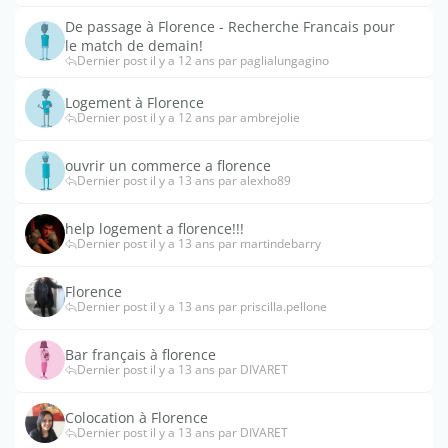
De passage à Florence - Recherche Francais pour
le match de demain!
Dernier post il y a 12 ans par paglialungagino
Logement à Florence
Dernier post il y a 12 ans par ambrejolie
ouvrir un commerce a florence
Dernier post il y a 13 ans par alexho89
help logement a florence!!!
Dernier post il y a 13 ans par martindebarry
Florence
Dernier post il y a 13 ans par priscilla.pellone
Bar français à florence
Dernier post il y a 13 ans par DIVARET
Colocation à Florence
Dernier post il y a 13 ans par DIVARET