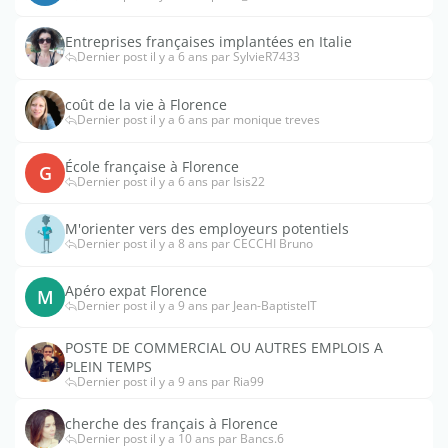
Entreprises françaises implantées en Italie
Dernier post il y a 6 ans par SylvieR7433
coût de la vie à Florence
Dernier post il y a 6 ans par monique treves
École française à Florence
G
Dernier post il y a 6 ans par Isis22
M'orienter vers des employeurs potentiels
Dernier post il y a 8 ans par CECCHI Bruno
Apéro expat Florence
M
Dernier post il y a 9 ans par Jean-BaptisteIT
POSTE DE COMMERCIAL OU AUTRES EMPLOIS A
PLEIN TEMPS
Dernier post il y a 9 ans par Ria99
cherche des français à Florence
Dernier post il y a 10 ans par Bancs.6