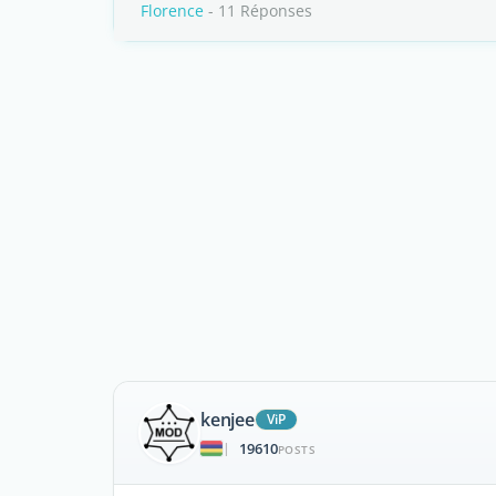
Florence
- 11 Réponses
kenjee
ViP
19610
|
POSTS