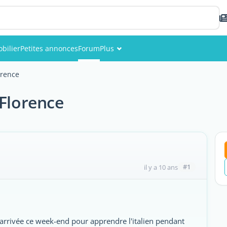
bilier
Petites annonces
Forum
Plus
Événements
orence
Membres
 Florence
Photos
#1
il y a 10 ans
s arrivée ce week-end pour apprendre l'italien pendant