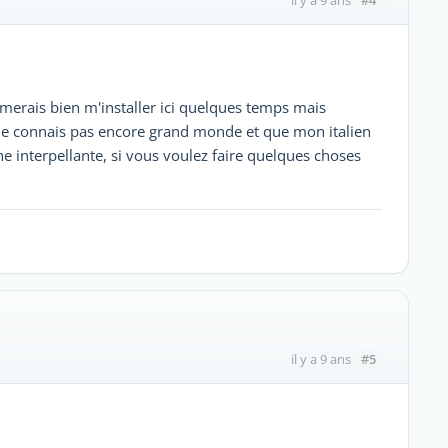
il y a 9 ans
J'aimerais bien m'installer ici quelques temps mais
 je connais pas encore grand monde et que mon italien
he interpellante, si vous voulez faire quelques choses
#5
il y a 9 ans