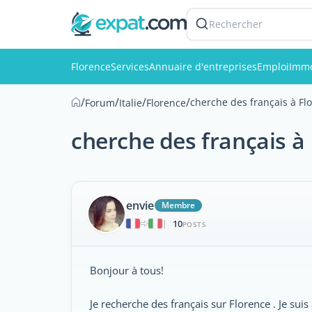
Rechercher
Florence
Services
Annuaire d'entreprises
Emploi
Immo
/
/
/
/
cherche des français à Fl
Forum
Italie
Florence
cherche des français à
envie
Membre
10
|
POSTS
Bonjour à tous!
Je recherche des français sur Florence . Je sui