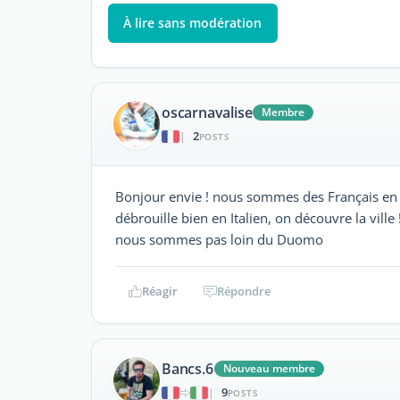
À lire sans modération
oscarnavalise
Membre
2
|
POSTS
Bonjour envie ! nous sommes des Français en 
débrouille bien en Italien, on découvre la ville
nous sommes pas loin du Duomo
Réagir
Répondre
Bancs.6
Nouveau membre
9
|
POSTS