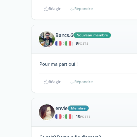
Réagir
Répondre
Bancs.6
Nouveau membre
9
|
POSTS
Pour ma part oui !
Réagir
Répondre
envie
Membre
10
|
POSTS
Ce soir? Demain fin d'aprem?