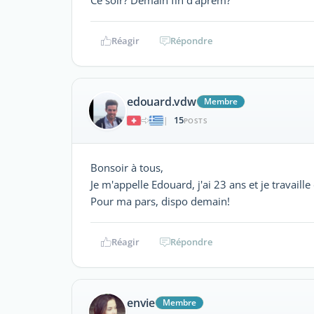
Réagir
Répondre
edouard.vdw
Membre
15
|
POSTS
Bonsoir à tous,
Je m'appelle Edouard, j'ai 23 ans et je travaill
Pour ma pars, dispo demain!
Réagir
Répondre
envie
Membre