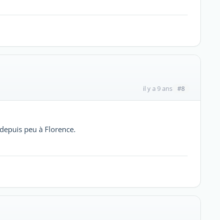
#8
il y a 9 ans
e depuis peu à Florence.