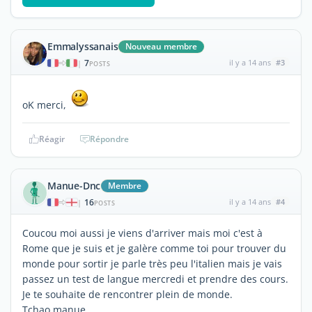
Emmalyssanais
Nouveau membre
7
il y a 14 ans
#3
|
POSTS
oK merci,
Réagir
Répondre
Manue-Dnc
Membre
16
il y a 14 ans
#4
|
POSTS
Coucou moi aussi je viens d'arriver mais moi c'est à
Rome que je suis et je galère comme toi pour trouver du
monde pour sortir je parle très peu l'italien mais je vais
passez un test de langue mercredi et prendre des cours.
Je te souhaite de rencontrer plein de monde.
Tchao manue