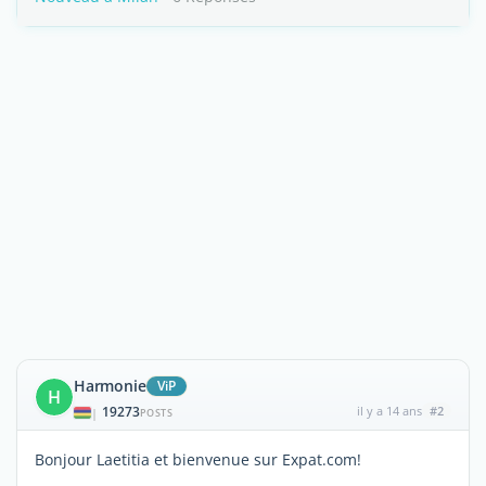
Harmonie
ViP
H
19273
il y a 14 ans
#2
|
POSTS
Bonjour Laetitia et bienvenue sur Expat.com!