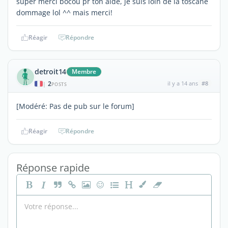
super merci bocou pr ton aide, je suis loin de la toscane
dommage lol ^^ mais merci!
Réagir
Répondre
detroit14
Membre
2
il y a 14 ans
#8
|
POSTS
[Modéré: Pas de pub sur le forum]
Réagir
Répondre
Réponse rapide