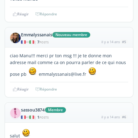
Réagir
Répondre
Emmalyssanais
Nouveau membre
7
il y a 14 ans
#5
|
POSTS
ciao Manu!!! merci pr ton msg !!! je te donne mon
adresse mail comme ca on pourra parler de ce qui nous
pose pb
emmalyssanais@live.fr
Réagir
Répondre
sassou3874
Membre
1
il y a 14 ans
#6
|
POSTS
salut