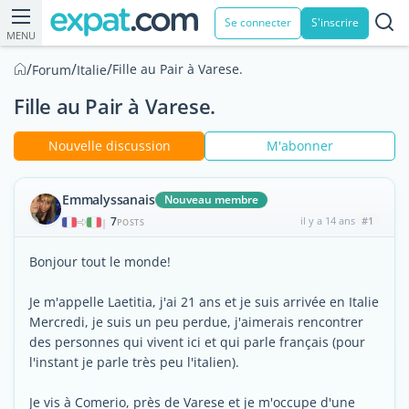
Se connecter
S'inscrire
MENU
/
/
/
Fille au Pair à Varese.
Forum
Italie
Fille au Pair à Varese.
Nouvelle discussion
M'abonner
Emmalyssanais
Nouveau membre
7
il y a 14 ans
#1
|
POSTS
Bonjour tout le monde!
Je m'appelle Laetitia, j'ai 21 ans et je suis arrivée en Italie
Mercredi, je suis un peu perdue, j'aimerais rencontrer
des personnes qui vivent ici et qui parle français (pour
l'instant je parle très peu l'italien).
Je vis à Comerio, près de Varese et je m'occupe d'une