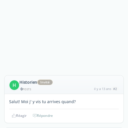
Historien
Invité
H
0
il y a 13 ans
#2
POSTS
Salut! Moi j' y vis tu arrives quand?
Réagir
Répondre