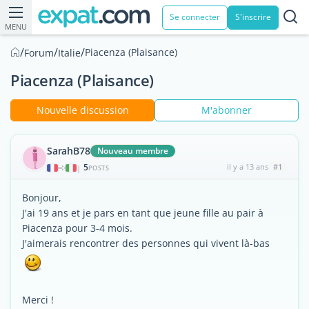
Se connecter
S'inscrire
MENU
/
/
/
Piacenza (Plaisance)
Forum
Italie
Piacenza (Plaisance)
Nouvelle discussion
M'abonner
SarahB78
Nouveau membre
5
il y a 13 ans
#1
|
POSTS
Bonjour,
J'ai 19 ans et je pars en tant que jeune fille au pair à
Piacenza pour 3-4 mois.
J'aimerais rencontrer des personnes qui vivent là-bas
Merci !