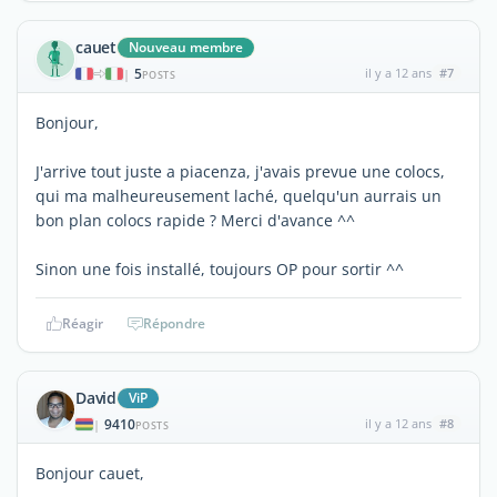
cauet
Nouveau membre
5
il y a 12 ans
#7
|
POSTS
Bonjour,
J'arrive tout juste a piacenza, j'avais prevue une colocs,
qui ma malheureusement laché, quelqu'un aurrais un
bon plan colocs rapide ? Merci d'avance ^^
Sinon une fois installé, toujours OP pour sortir ^^
Réagir
Répondre
David
ViP
9410
il y a 12 ans
#8
|
POSTS
Bonjour cauet,