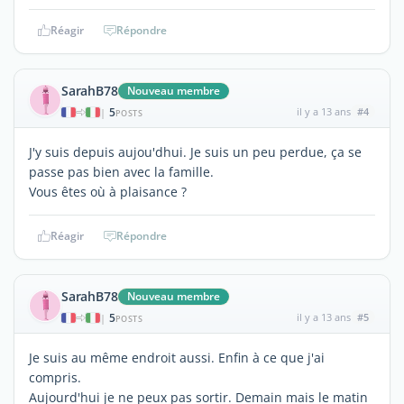
Réagir
Répondre
SarahB78
Nouveau membre
5
il y a 13 ans
#4
|
POSTS
J'y suis depuis aujou'dhui. Je suis un peu perdue, ça se
passe pas bien avec la famille.
Vous êtes où à plaisance ?
Réagir
Répondre
SarahB78
Nouveau membre
5
il y a 13 ans
#5
|
POSTS
Je suis au même endroit aussi. Enfin à ce que j'ai
compris.
Aujourd'hui je ne peux pas sortir. Demain mais le matin