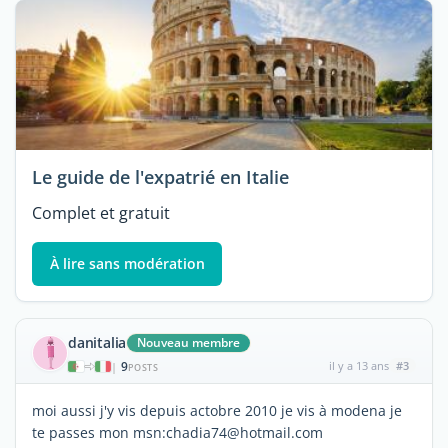
Le guide de l'expatrié en Italie
Complet et gratuit
À lire sans modération
danitalia
Nouveau membre
9
il y a 13 ans
#3
|
POSTS
moi aussi j'y vis depuis actobre 2010 je vis à modena je
te passes mon msn:chadia74@hotmail.com