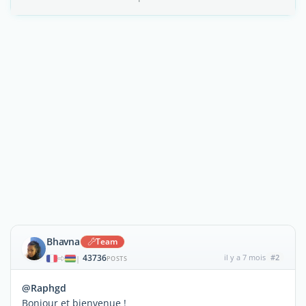
Bhavna
Team
43736
il y a 7 mois
#2
|
POSTS
@Raphgd
Bonjour et bienvenue !