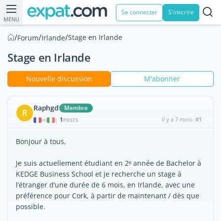
Se connecter
S'inscrire
MENU
/
/
/
Stage en Irlande
Forum
Irlande
Stage en Irlande
Nouvelle discussion
M'abonner
Raphgd
Membre
R
1
il y a 7 mois
#1
|
POSTS
Bonjour à tous,
Je suis actuellement étudiant en 2ᵉ année de Bachelor à
KEDGE Business School et je recherche un stage à
l’étranger d’une durée de 6 mois, en Irlande, avec une
préférence pour Cork, à partir de maintenant / dès que
possible.