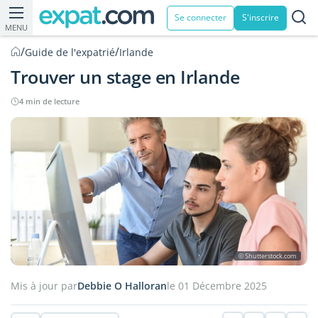
Se connecter
S'inscrire
MENU
/
/
Guide de l'expatrié
Irlande
Trouver un stage en Irlande
4 min de lecture
© Shutterstock.com
Mis à jour par
Debbie O Halloran
le 01 Décembre 2025