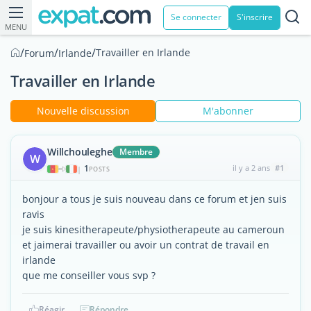
Se connecter
S'inscrire
MENU
/
/
/
Travailler en Irlande
Forum
Irlande
Travailler en Irlande
Nouvelle discussion
M'abonner
Willchouleghe
Membre
W
1
il y a 2 ans
#1
|
POSTS
bonjour a tous je suis nouveau dans ce forum et jen suis
ravis
je suis kinesitherapeute/physiotherapeute au cameroun
et jaimerai travailler ou avoir un contrat de travail en
irlande
que me conseiller vous svp ?
Réagir
Répondre