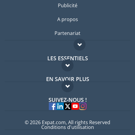
Publicité
A propos
Partenariat
LES ESSENTIELS
Forum expatriés
EN SAVOIR PLUS
Guides pays
FAQ
Offres d'emploi
SUIVEZ-NOUS !
Experts
© 2026 Expat.com, All rights Reserved
Conditions d'utilisation