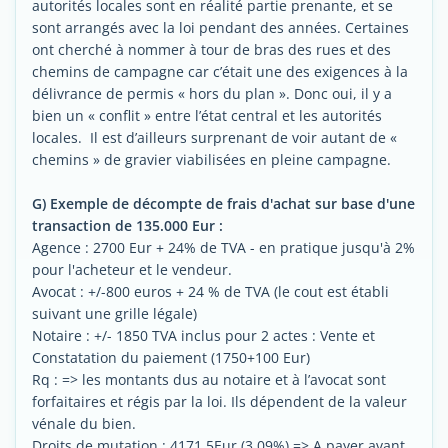
autorités locales sont en réalité partie prenante, et se
sont arrangés avec la loi pendant des années. Certaines
ont cherché à nommer à tour de bras des rues et des
chemins de campagne car c’était une des exigences à la
délivrance de permis « hors du plan ». Donc oui, il y a
bien un « conflit » entre l’état central et les autorités
locales. Il est d’ailleurs surprenant de voir autant de «
chemins » de gravier viabilisées en pleine campagne.
G) Exemple de décompte de frais d'achat sur base d'une
transaction de 135.000 Eur :
Agence : 2700 Eur + 24% de TVA - en pratique jusqu'à 2%
pour l'acheteur et le vendeur.
Avocat : +/-800 euros + 24 % de TVA (le cout est établi
suivant une grille légale)
Notaire : +/- 1850 TVA inclus pour 2 actes : Vente et
Constatation du paiement (1750+100 Eur)
Rq : => les montants dus au notaire et à l’avocat sont
forfaitaires et régis par la loi. Ils dépendent de la valeur
vénale du bien.
Droits de mutation : 4171.5Eur (3.09%) => A payer avant