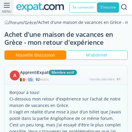
Se connecter
S'inscrire
MENU
/
/
/
Achet d'une maison de vacances en Grèce - mo
Forum
Grèce
Achet d'une maison de vacances en
Grèce - mon retour d'expérience
Nouvelle discussion
M'abonner
ApprentiExpat
Membre actif
A
92
l'année dernière
#1
|
POSTS
Bonjour à tous!
Ci-dessous mon retour d'expérience sur l’achat de notre
maison de vacances en Grèce.
Il s’agit en réalité d’une mise à jour d’un billet que j’avais
posté dans la partie Anglophone de ce même forum.
C’est un peu long, mais j'ai essayé d'être le plus complet
possible. Vous y trouverez les problématiques que j’ai