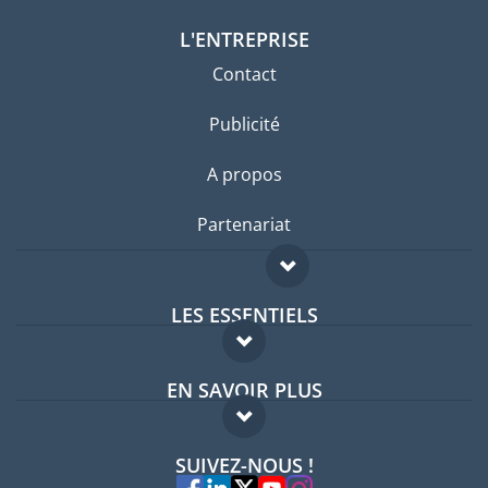
L'ENTREPRISE
Contact
Publicité
A propos
Partenariat
LES ESSENTIELS
Forum expatriés
EN SAVOIR PLUS
Guides pays
FAQ
Offres d'emploi
SUIVEZ-NOUS !
Experts