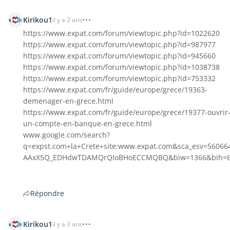
Kirikou1
il y a 2 ans
https://www.expat.com/forum/viewtopic.php?id=1022620
https://www.expat.com/forum/viewtopic.php?id=987977
https://www.expat.com/forum/viewtopic.php?id=945660
https://www.expat.com/forum/viewtopic.php?id=1038738
https://www.expat.com/forum/viewtopic.php?id=753332
https://www.expat.com/fr/guide/europe/grece/19363-
demenager-en-grece.html
https://www.expat.com/fr/guide/europe/grece/19377-ouvrir
un-compte-en-banque-en-grece.html
www.google.com/search?
q=expst.com+la+Crete+site:www.expat.com&sca_esv=56066
AAxX5Q_EDHdwTDAMQrQIoBHoECCMQBQ&biw=1366&bih=
Répondre
Kirikou1
il y a 3 ans