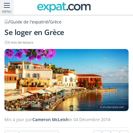
MENU
/
/
Guide de l'expatrié
Grèce
Se loger en Grèce
5 min de lecture
© shutterstock.com
Mis à jour par
Cameron McLeish
le 04 Décembre 2018